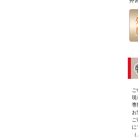
外
ご
現
専
お
ご
に
（