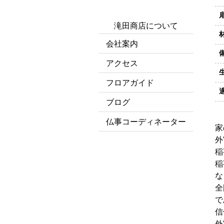
滝田商店について
会社案内
アクセス
フロアガイド
ブログ
仏事コーディネーター
家
外
稲
稲
な
全
で
信
外