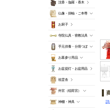
沈香・伽羅・香木
仏像・掛軸・ご本尊
お厨子
寺院仏具・密教法具
手元供養・分骨つぼ
お墓参り用品
お盆提灯・お盆用品
祖霊舎
外宮（稲荷宮）
神棚・神具
詳