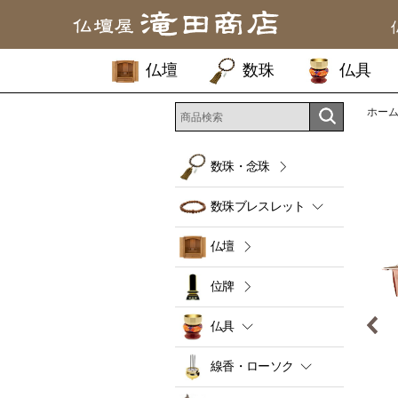
仏壇
数珠
仏具
ホー
数珠・念珠
数珠ブレスレット
仏壇
位牌
仏具
線香・ローソク