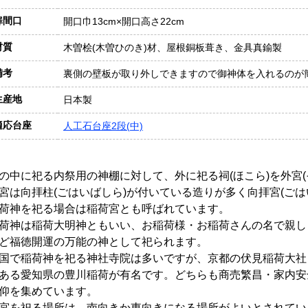
扉間口
開口巾13cm×開口高さ22cm
材質
木曽桧(木曽ひのき)材、屋根銅板葺き、金具真鍮製
備考
裏側の壁板が取り外しできますので御神体を入れるのが
生産地
日本製
適応台座
人工石台座2段(中)
の中に祀る内祭用の神棚に対して、外に祀る祠(ほこら)を外宮(
宮は向拝柱(ごはいばしら)が付いている造りが多く向拝宮(ごは
荷神を祀る場合は稲荷宮とも呼ばれています。
荷神は稲荷大明神ともいい、お稲荷様・お稲荷さんの名で親し
ど福徳開運の万能の神として祀られます。
国で稲荷神を祀る神社寺院は多いですが、京都の伏見稲荷大社
ある愛知県の豊川稲荷が有名です。どちらも商売繁昌・家内安
仰を集めています。
宮を祀る場所は、南向きか東向きになる場所がよいとされてい