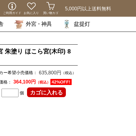
5,000円以上
送料無料
ご利用ガイド
お気に入り
買い物カゴ
舎
外宮・神具
盆提灯
宮 朱塗り ほこら宮(木印) 8
カー希望小売価格：
635,800円
（税込）
364,100円
価格：
42%OFF!
（税込）
個