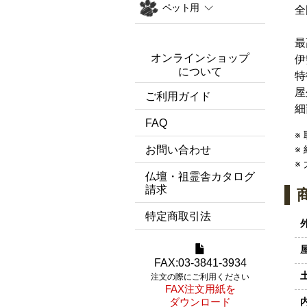
ペット用
全
最
オンラインショップ
伊
について
特
屋
ご利用ガイド
細
FAQ
※
お問い合わせ
※
※
仏壇・祖霊舎カタログ
請求
特定商取引法
FAX:03-3841-3934
注文の際にご利用ください
FAX注文用紙を
ダウンロード