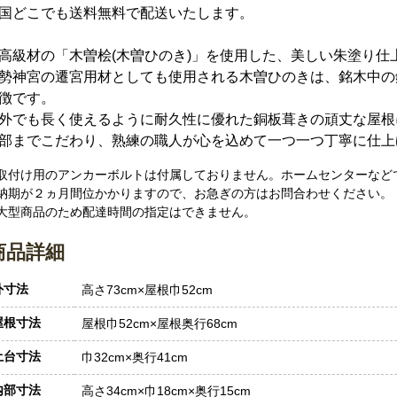
国どこでも送料無料で配送いたします。
高級材の「木曽桧(木曽ひのき)」を使用した、美しい朱塗り仕
勢神宮の遷宮用材としても使用される木曽ひのきは、銘木中の
徴です。
外でも長く使えるように耐久性に優れた銅板葺きの頑丈な屋根
部までこだわり、熟練の職人が心を込めて一つ一つ丁寧に仕上
 取付け用のアンカーボルトは付属しておりません。ホームセンターなど
 納期が２ヵ月間位かかりますので、お急ぎの方はお問合わせください。
 大型商品のため配達時間の指定はできません。
商品詳細
外寸法
高さ73cm×屋根巾52cm
屋根寸法
屋根巾52cm×屋根奥行68cm
土台寸法
巾32cm×奥行41cm
内部寸法
高さ34cm×巾18cm×奥行15cm