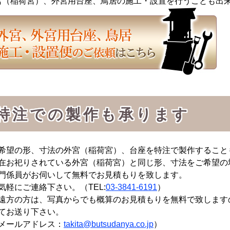
宮（稲荷宮）、外宮用台座、鳥居の施工・設置を行うことも出
特注での製作も承ります
希望の形、寸法の外宮（稲荷宮）、台座を特注で製作すること
在お祀りされている外宮（稲荷宮）と同じ形、寸法をご希望の
門係員がお伺いして無料でお見積もりを致します。
気軽にご連絡下さい。（TEL:
03-3841-6191
）
遠方の方は、写真からでも概算のお見積もりを無料で致します
てお送り下さい。
メールアドレス：
takita@butsudanya.co.jp
）