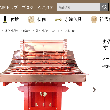
仏壇トップ
ブログ
AIに質問
位牌
仏像
寺院仏具
祖霊
ム
外宮 朱塗り・稲荷宮
外宮 朱塗り ほこら宮(木印) 8寸
外
寸
メー
特別