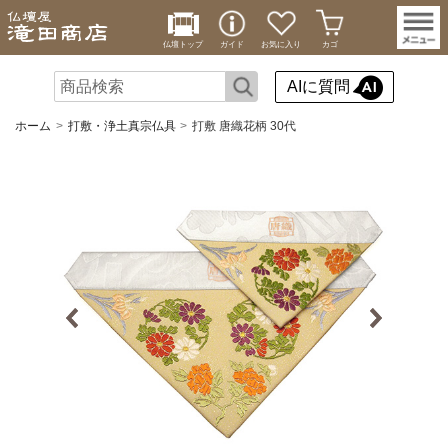
仏壇トップ
ガイド
お気に入り
カゴ
AIに質問
ホーム
打敷・浄土真宗仏具
打敷 唐織花柄 30代