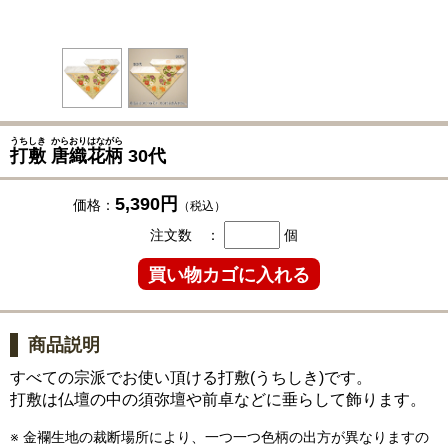
うちしき
からおりはながら
打敷
唐織花柄
30代
5,390円
価格：
（税込）
注文数 ：
個
商品説明
すべての宗派でお使い頂ける打敷(うちしき)です。
打敷は仏壇の中の須弥壇や前卓などに垂らして飾ります。
※ 金襴生地の裁断場所により、一つ一つ色柄の出方が異なりますの