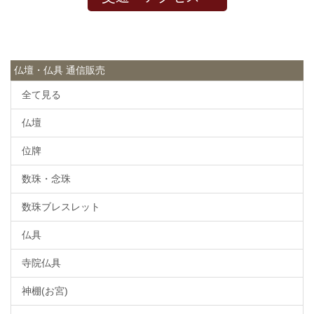
仏壇・仏具 通信販売
全て見る
仏壇
位牌
数珠・念珠
数珠ブレスレット
仏具
寺院仏具
神棚(お宮)