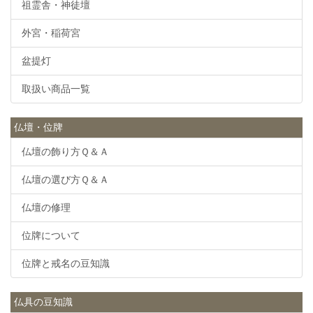
祖霊舎・神徒壇
外宮・稲荷宮
盆提灯
取扱い商品一覧
仏壇・位牌
仏壇の飾り方Ｑ＆Ａ
仏壇の選び方Ｑ＆Ａ
仏壇の修理
位牌について
位牌と戒名の豆知識
仏具の豆知識