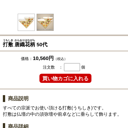
うちしき
からおりはながら
打敷
唐織花柄
50代
10,560円
価格：
（税込）
注文数 ：
個
商品説明
すべての宗派でお使い頂ける打敷(うちしき)です。
打敷は仏壇の中の須弥壇や前卓などに垂らして飾ります。
商品詳細