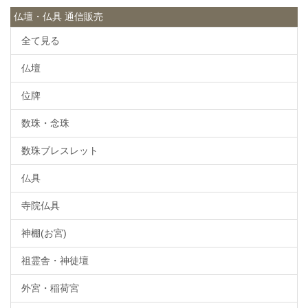
仏壇・仏具 通信販売
全て見る
仏壇
位牌
数珠・念珠
数珠ブレスレット
仏具
寺院仏具
神棚(お宮)
祖霊舎・神徒壇
外宮・稲荷宮