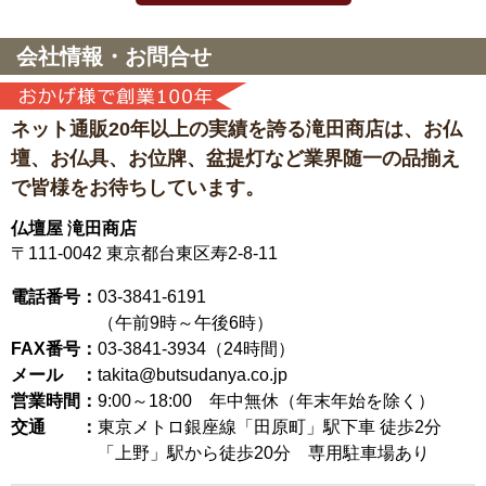
会社情報・お問合せ
ネット通販20年以上の実績を誇る滝田商店は、
お仏
壇、お仏具、お位牌、盆提灯など
業界随一の品揃え
で皆様をお待ちしています。
仏壇屋 滝田商店
〒111-0042
東京都台東区寿2-8-11
電話番号：
03-3841-6191
（午前9時～午後6時）
FAX番号：
03-3841-3934（24時間）
メール ：
takita@butsudanya.co.jp
営業時間：
9:00～18:00
年中無休（年末年始を除く）
交通 ：
東京メトロ銀座線「田原町」駅下車 徒歩2分
「上野」駅から徒歩20分 専用駐車場あり