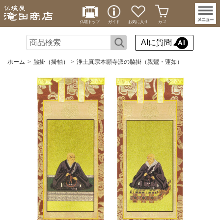
仏壇トップ
ガイド
お気に入り
カゴ
AIに質問
ホーム
脇掛（掛軸）
浄土真宗本願寺派の脇掛（親鸞・蓮如）