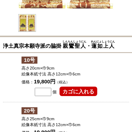
しんらんしょうにん
れんにょしょうにん
浄土真宗本願寺派の脇掛
親鸞聖人
・
蓮如上人
10号
高さ20cm×巾9cm
絵像本紙寸法 高さ12cm×巾6cm
19,800円
価格：
（税込）
個
20号
高さ25cm×巾9cm
絵像本紙寸法 高さ12cm×巾6cm