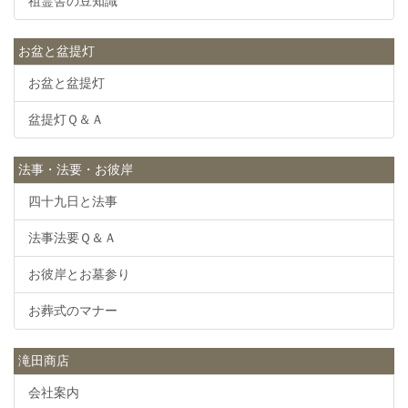
祖霊舎の豆知識
お盆と盆提灯
お盆と盆提灯
盆提灯Ｑ＆Ａ
法事・法要・お彼岸
四十九日と法事
法事法要Ｑ＆Ａ
お彼岸とお墓参り
お葬式のマナー
滝田商店
会社案内