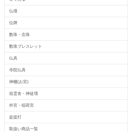
仏壇
位牌
数珠・念珠
数珠ブレスレット
仏具
寺院仏具
神棚(お宮)
祖霊舎・神徒壇
外宮・稲荷宮
盆提灯
取扱い商品一覧