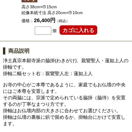
高さ38cm×巾15cm
絵像本紙寸法 高さ20cm×巾10cm
26,400円
価格：
（税込）
個
商品説明
浄土真宗本願寺派の脇掛(わきがけ)、親鸞聖人・蓮如上人の
掛軸です。
掛軸二幅セット右：親鸞聖人左：蓮如上人
お寺の中心がご本尊であるように、家庭でもお仏壇の中央
にはご本尊を安置します。
その両脇には、宗派で定められている脇掛（脇侍）を安置
するのが丁寧なまつり方です。
掛軸はお仏壇内部の大きさに合わせてお選びください。
掛軸は仏壇の裏板に鋲で留めるか、掛軸台にかけて安置し
ます。