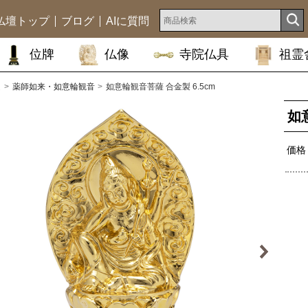
仏壇トップ
ブログ
AIに質問
位牌
仏像
寺院仏具
祖霊
ム
薬師如来・如意輪観音
如意輪観音菩薩 合金製 6.5cm
如
価格