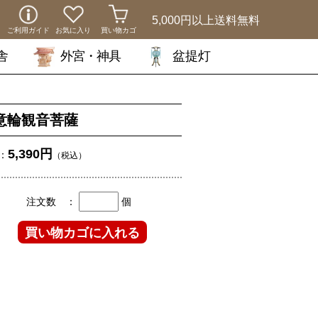
5,000円以上
送料無料
ご利用ガイド
お気に入り
買い物カゴ
舎
外宮・神具
盆提灯
意輪観音菩薩
5,390円
：
（税込）
注文数 ：
個