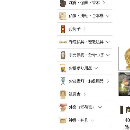
沈香・伽羅・香木
仏像・掛軸・ご本尊
お厨子
寺院仏具・密教法具
手元供養・分骨つぼ
お墓参り用品
お盆提灯・お盆用品
祖霊舎
外宮（稲荷宮）
神棚・神具
4
造