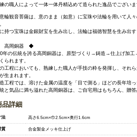
練の職人によって一体一体丹精込めて造られた逸品でございま
意輪観音菩薩は、意のまま（如意）に宝珠や法輪を用いて人々
。
に持つ宝珠は金銀財宝を生み出し、法輪は福徳智慧を生み出す
 高岡銅器 ◆
00年の伝統を誇る高岡銅器は、原型づくり→鋳造→仕上げ加工
くられます。
の工程においても、熟練した職人が手技の粋を発揮し、それら
が生まれます。
造工程では、溶けた金属の温度を「目で測る」ほどの長年培っ
統と気品に満ち溢れた高岡銅器は、ご自宅用はもちろん、贈答
商品詳細
寸法
高さ6.5cm×巾2.5cm×奥行1.6cm
材質
合金製金メッキ仕上げ