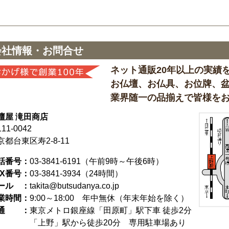
会社情報・お問合せ
ネット通販20年以上の実績
お仏壇、お仏具、お位牌、
業界随一の品揃えで皆様を
壇屋 滝田商店
11-0042
京都台東区寿2-8-11
話番号：
03-3841-6191
（午前9時～午後6時）
AX番号：
03-3841-3934（24時間）
ール ：
takita@butsudanya.co.jp
業時間：
9:00～18:00
年中無休（年末年始を除く）
通 ：
東京メトロ銀座線「田原町」駅下車 徒歩2分
「上野」駅から徒歩20分 専用駐車場あり