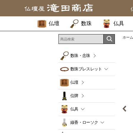
仏壇
数珠
仏具
ホー
数珠・念珠
数珠ブレスレット
仏壇
位牌
仏具
線香・ローソク