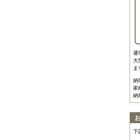
通
大
ま
納
家
納
下