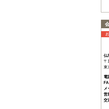
仏
〒1
東
電
F
メ
営
交