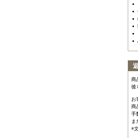
商
後
お
商
手
ま
※