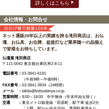
詳しくはこちら
会社情報・お問合せ
ネット通販20年以上の実績を誇る滝田商店は、
お仏
壇、お仏具、お位牌、盆提灯など
業界随一の品揃え
で皆様をお待ちしています。
仏壇屋 滝田商店
〒111-0042
東京都台東区寿2-8-11
電話番号：
03-3841-6191
（午前9時～午後6時）
FAX番号：
03-3841-3934（24時間）
メール ：
takita@butsudanya.co.jp
営業時間：
9:00～18:00
年中無休（年末年始を除く）
交通 ：
東京メトロ銀座線「田原町」駅下車 徒歩2分
「上野」駅から徒歩20分 専用駐車場あり