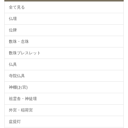
全て見る
仏壇
位牌
数珠・念珠
数珠ブレスレット
仏具
寺院仏具
神棚(お宮)
祖霊舎・神徒壇
外宮・稲荷宮
盆提灯