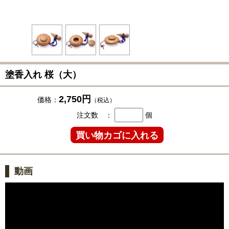
塗香入れ 桜（大）
2,750円
価格：
（税込）
注文数 ：
個
動画