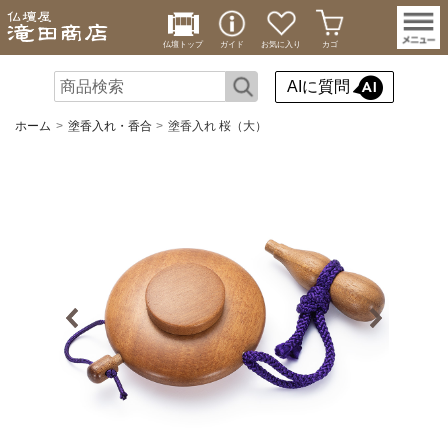
仏壇トップ
ガイド
お気に入り
カゴ
AIに質問
ホーム
塗香入れ・香合
塗香入れ 桜（大）