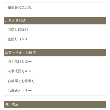
祖霊舎の豆知識
お盆と盆提灯
お盆と盆提灯
盆提灯Ｑ＆Ａ
法事・法要・お彼岸
四十九日と法事
法事法要Ｑ＆Ａ
お彼岸とお墓参り
お葬式のマナー
滝田商店