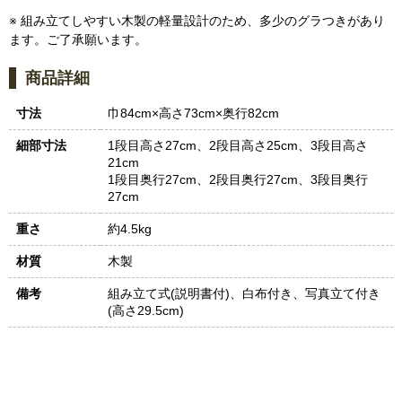
※ 組み立てしやすい木製の軽量設計のため、多少のグラつきがあり
ます。ご了承願います。
商品詳細
寸法
巾84cm×高さ73cm×奥行82cm
細部寸法
1段目高さ27cm、2段目高さ25cm、3段目高さ
21cm
1段目奥行27cm、2段目奥行27cm、3段目奥行
27cm
重さ
約4.5kg
材質
木製
備考
組み立て式(説明書付)、白布付き、写真立て付き
(高さ29.5cm)