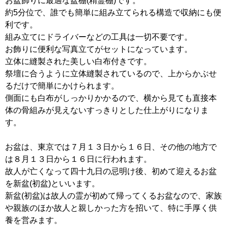
お盆飾りに最適な盆棚(精霊棚)です。
約5分位で、誰でも簡単に組み立てられる構造で収納にも便
利です。
組み立てにドライバーなどの工具は一切不要です。
お飾りに便利な写真立てがセットになっています。
立体に縫製された美しい白布付きです。
祭壇に合うように立体縫製されているので、上からかぶせ
るだけで簡単にかけられます。
側面にも白布がしっかりかかるので、横から見ても直接本
体の骨組みが見えないすっきりとした仕上がりになりま
す。
お盆は、東京では７月１３日から１６日、その他の地方で
は８月１３日から１６日に行われます。
故人が亡くなって四十九日の忌明け後、初めて迎えるお盆
を新盆(初盆)といいます。
新盆(初盆)は故人の霊が初めて帰ってくるお盆なので、家族
や親族のほか故人と親しかった方を招いて、特に手厚く供
養を営みます。