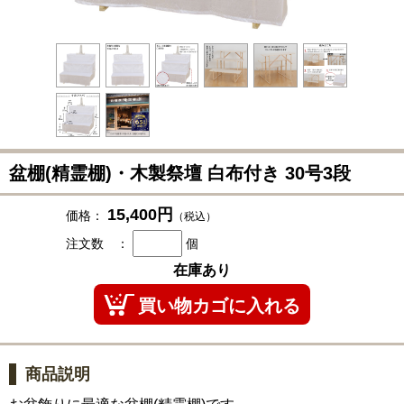
盆棚(精霊棚)・木製祭壇 白布付き 30号3段
15,400円
価格：
（税込）
注文数 ：
個
在庫あり
商品説明