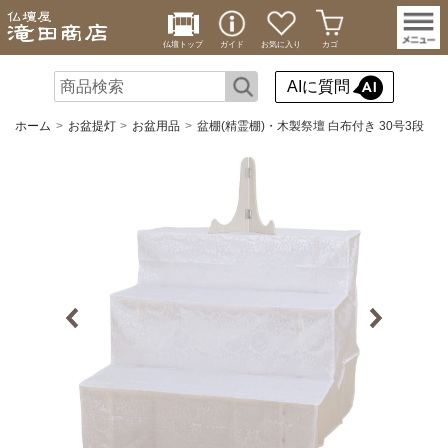
仏壇トップ
ガイド
お気に入り
カゴ
AIに質問
ホーム
お盆提灯
お盆用品
盆棚(精霊棚)・木製祭壇 白布付き 30号3段