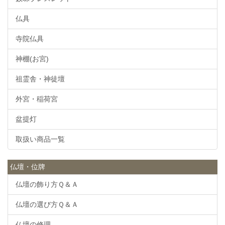
仏具
寺院仏具
神棚(お宮)
祖霊舎・神徒壇
外宮・稲荷宮
盆提灯
取扱い商品一覧
仏壇・位牌
仏壇の飾り方Ｑ＆Ａ
仏壇の選び方Ｑ＆Ａ
仏壇の修理