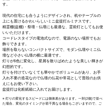
す。
現代の住宅にも合うようにデザインされ、机やテーブルの
上にも置けるかわいらしいミニ盆提灯ルミナスです。
精霊棚(盆棚)・祭壇・仏壇にも最適な、霊前灯としてもお使
いいただけます。
コードレスタイプの電池式なので、電源のない場所でもお
飾りできます。
場所を取らないコンパクトサイズで、モダン仏壇やミニ仏
壇など小さい仏壇の横に最適です。
灯りが6色に変化し、星屑を散りばめたような美しい輝きが
幻想的です。
灯りを付けていなくても華やかでボリュームがあり、お手
入れ不要の造花なので仏壇の仏花や常花として普段のお供
えにもお使い下さい。
盆提灯は化粧紙箱に入れてお届けします。
※ 灯りの変化するスピードには個体差があります。一対(2個)で並べ
た場合、変化のタイミングが若干異なる場合もございますので、ご