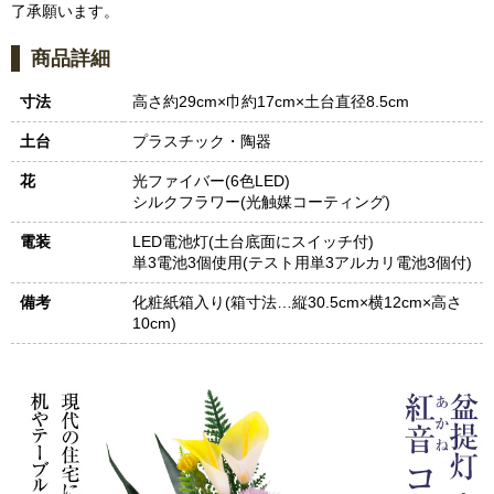
了承願います。
商品詳細
寸法
高さ約29cm×巾約17cm×土台直径8.5cm
土台
プラスチック・陶器
花
光ファイバー(6色LED)
シルクフラワー(光触媒コーティング)
電装
LED電池灯(土台底面にスイッチ付)
単3電池3個使用(テスト用単3アルカリ電池3個付)
備考
化粧紙箱入り(箱寸法…縦30.5cm×横12cm×高さ
10cm)