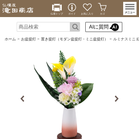
仏壇トップ
ガイド
お気に入り
カゴ
AIに質問
ホーム
お盆提灯
置き提灯（モダン盆提灯・ミニ盆提灯）
ルミナスミニ 紅