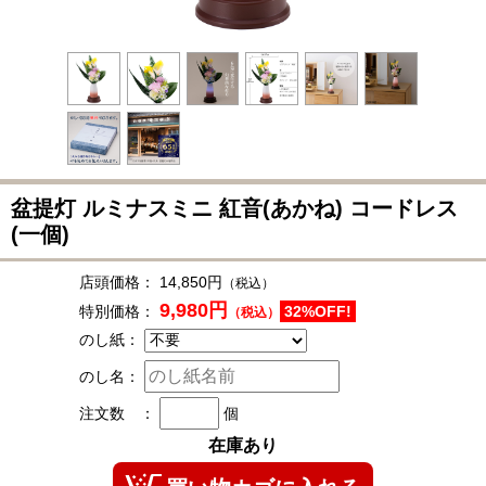
盆提灯 ルミナスミニ 紅音(あかね) コードレス
(一個)
店頭価格：
14,850円
（税込）
9,980円
特別価格：
32%OFF!
（税込）
のし紙：
のし名：
注文数 ：
個
在庫あり