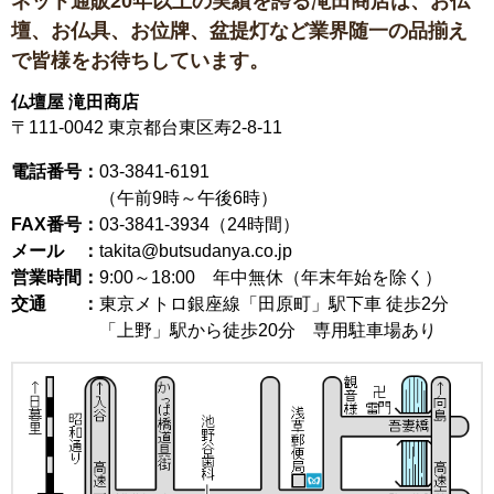
ネット通販20年以上の実績を誇る滝田商店は、
お仏
壇、お仏具、お位牌、盆提灯など
業界随一の品揃え
で皆様をお待ちしています。
仏壇屋 滝田商店
〒111-0042
東京都台東区寿2-8-11
電話番号：
03-3841-6191
（午前9時～午後6時）
FAX番号：
03-3841-3934（24時間）
メール ：
takita@butsudanya.co.jp
営業時間：
9:00～18:00
年中無休（年末年始を除く）
交通 ：
東京メトロ銀座線「田原町」駅下車 徒歩2分
「上野」駅から徒歩20分 専用駐車場あり