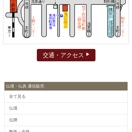
交通・アクセス
仏壇・仏具 通信販売
全て見る
仏壇
位牌
数珠・念珠