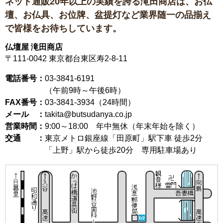
ネット通販20年以上の実績を誇る滝田商店は、
お仏
壇、お仏具、お位牌、盆提灯など
業界随一の品揃え
で皆様をお待ちしています。
仏壇屋 滝田商店
〒111-0042
東京都台東区寿2-8-11
電話番号：
03-3841-6191
（午前9時～午後6時）
FAX番号：
03-3841-3934（24時間）
メール ：
takita@butsudanya.co.jp
営業時間：
9:00～18:00
年中無休（年末年始を除く）
交通 ：
東京メトロ銀座線「田原町」駅下車 徒歩2分
「上野」駅から徒歩20分 専用駐車場あり