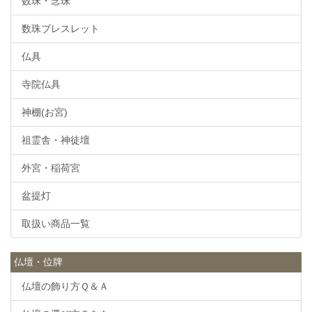
数珠・念珠
数珠ブレスレット
仏具
寺院仏具
神棚(お宮)
祖霊舎・神徒壇
外宮・稲荷宮
盆提灯
取扱い商品一覧
仏壇・位牌
仏壇の飾り方Ｑ＆Ａ