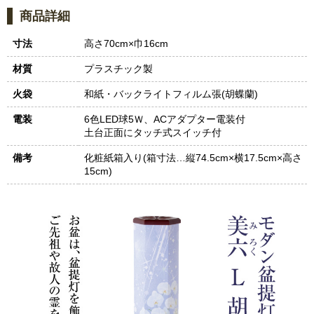
商品詳細
寸法
高さ70cm×巾16cm
材質
プラスチック製
火袋
和紙・バックライトフィルム張(胡蝶蘭)
電装
6色LED球5Ｗ、ACアダプター電装付
土台正面にタッチ式スイッチ付
備考
化粧紙箱入り(箱寸法…縦74.5cm×横17.5cm×高さ
15cm)