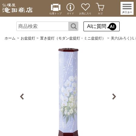
仏壇トップ
ガイド
お気に入り
カゴ
AIに質問
ホーム
お盆提灯
置き提灯（モダン盆提灯・ミニ盆提灯）
美六(みろく) L 