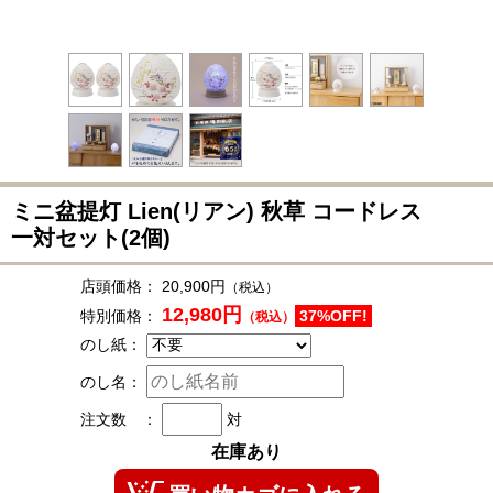
ミニ盆提灯 Lien(リアン) 秋草 コードレス
一対セット(2個)
店頭価格：
20,900円
（税込）
12,980円
特別価格：
37%OFF!
（税込）
のし紙：
のし名：
注文数 ：
対
在庫あり