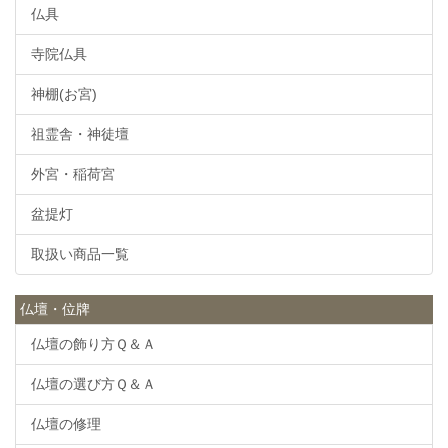
仏具
寺院仏具
神棚(お宮)
祖霊舎・神徒壇
外宮・稲荷宮
盆提灯
取扱い商品一覧
仏壇・位牌
仏壇の飾り方Ｑ＆Ａ
仏壇の選び方Ｑ＆Ａ
仏壇の修理