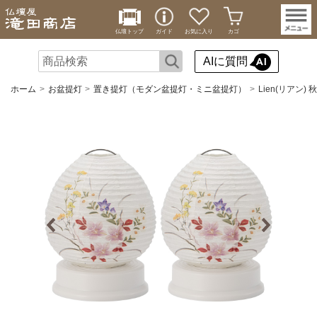
仏壇トップ
ガイド
お気に入り
カゴ
AIに質問
ホーム
お盆提灯
置き提灯（モダン盆提灯・ミニ盆提灯）
Lien(リアン)