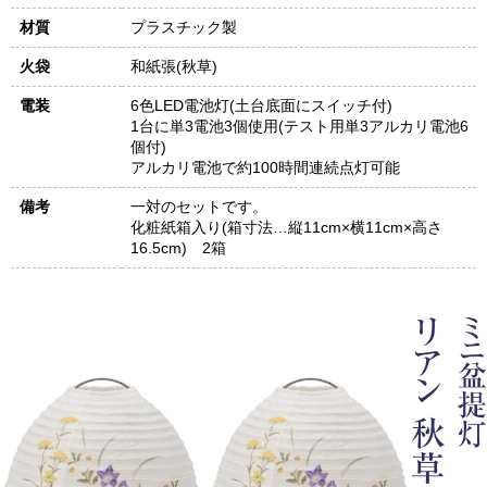
材質
プラスチック製
火袋
和紙張(秋草)
電装
6色LED電池灯(土台底面にスイッチ付)
1台に単3電池3個使用(テスト用単3アルカリ電池6
個付)
アルカリ電池で約100時間連続点灯可能
備考
一対のセットです。
化粧紙箱入り(箱寸法…縦11cm×横11cm×高さ
16.5cm) 2箱