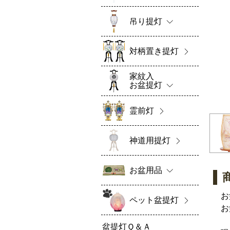
吊り提灯
対柄置き提灯
家紋入
お盆提灯
霊前灯
神道用提灯
お盆用品
お
ペット盆提灯
お
盆提灯Ｑ＆Ａ