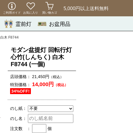
5,000円以上
送料無料
ご利用ガイド
お気に入り
買い物カゴ
霊前灯
お盆用品
白木 F8744
モダン盆提灯 回転行灯
心竹(しんちく) 白木
F8744
(一個)
店頭価格：
21,450円
（税込）
14,000円
特別価格：
（税込）
34%OFF!
のし紙：
のし名：
注文数 ：
個