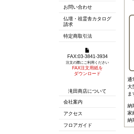
お問い合わせ
仏壇・祖霊舎カタログ
請求
特定商取引法
FAX:03-3841-3934
注文の際にご利用ください
FAX注文用紙を
ダウンロード
通
大
滝田商店について
ま
会社案内
納
家
アクセス
納
フロアガイド