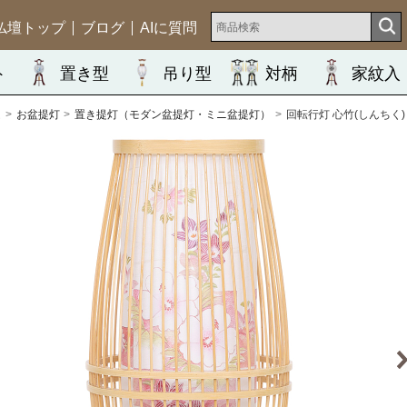
仏壇トップ
ブログ
AIに質問
ト
置き型
吊り型
対柄
家紋入
ム
お盆提灯
置き提灯（モダン盆提灯・ミニ盆提灯）
回転行灯 心竹(しんちく) 