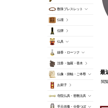
数珠ブレスレット
仏壇
位牌
仏具
線香・ローソク
沈香・伽羅・香木
最
仏像・掛軸・ご本尊
閲
お厨子
寺院仏具・密教法具
手元供養・分骨つぼ