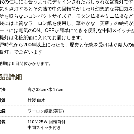
代の住宅にも合うようにデザインされたおしゃれな盆提灯です
気を点灯するとその熱で中の回転筒がまわり幻想的な雰囲気を
所を取らないコンパクトサイズで、モダン仏壇やミニ仏壇など
袋には上質なワーロン紙を使用し、華やかな「芙蓉」の絵柄が
ードには電気のON、OFFが簡単にできる便利な中間スイッチ
提灯は化粧紙箱に入れてお届けします。
戸時代から200年以上にわたる、歴史と伝統を受け継ぐ職人の
提灯」でございます。
 納期は５日間位かかります。
商品詳細
寸法
高さ33cm×巾17cm
材質
竹製 白木
火袋
ワーロン紙張(芙蓉)
電装
110Ｖ25Ｗ 回転筒付
中間スイッチ付き