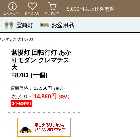
5,000円以上
送料無料
ご利用ガイド
お気に入り
買い物カゴ
霊前灯
お盆用品
レマチス 大 F8783
盆提灯 回転行灯 あか
りモダン クレマチス
大
F8783
(一個)
店頭価格：
22,550円
（税込）
14,880円
特別価格：
（税込）
34%OFF!