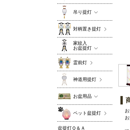
吊り提灯
対柄置き提灯
家紋入
お盆提灯
霊前灯
神道用提灯
お盆用品
お
ペット盆提灯
お
盆提灯Ｑ＆Ａ