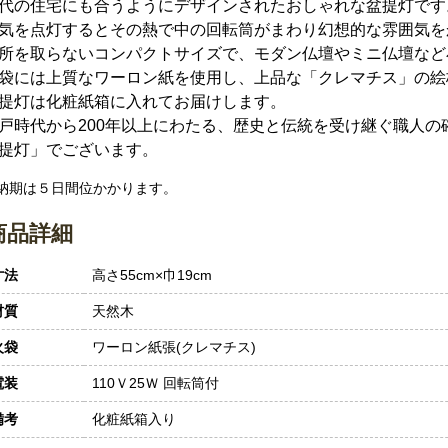
代の住宅にも合うようにデザインされたおしゃれな盆提灯です
気を点灯するとその熱で中の回転筒がまわり幻想的な雰囲気を
所を取らないコンパクトサイズで、モダン仏壇やミニ仏壇など
袋には上質なワーロン紙を使用し、上品な「クレマチス」の絵
提灯は化粧紙箱に入れてお届けします。
戸時代から200年以上にわたる、歴史と伝統を受け継ぐ職人の
提灯」でございます。
 納期は５日間位かかります。
商品詳細
寸法
高さ55cm×巾19cm
材質
天然木
火袋
ワーロン紙張(クレマチス)
電装
110Ｖ25Ｗ 回転筒付
備考
化粧紙箱入り