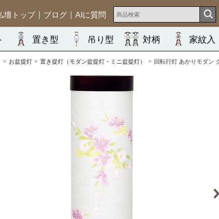
仏壇トップ
ブログ
AIに質問
ト
置き型
吊り型
対柄
家紋入
ム
お盆提灯
置き提灯（モダン盆提灯・ミニ盆提灯）
回転行灯 あかりモダン ク