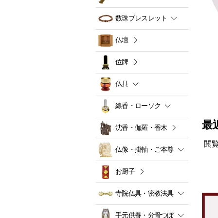
数珠ブレスレット
仏壇
位牌
仏具
線香・ローソク
最
沈香・伽羅・香木
閲
仏像・掛軸・ご本尊
お厨子
寺院仏具・密教法具
手元供養・分骨つぼ