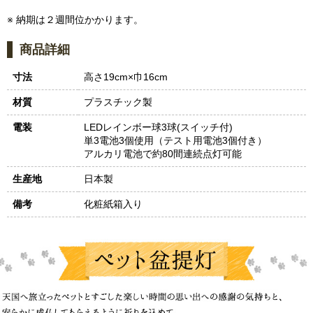
※ 納期は２週間位かかります。
商品詳細
寸法
高さ19cm×巾16cm
材質
プラスチック製
電装
LEDレインボー球3球(スイッチ付)
単3電池3個使用（テスト用電池3個付き）
アルカリ電池で約80間連続点灯可能
生産地
日本製
備考
化粧紙箱入り