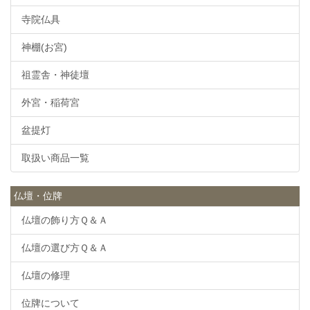
寺院仏具
神棚(お宮)
祖霊舎・神徒壇
外宮・稲荷宮
盆提灯
取扱い商品一覧
仏壇・位牌
仏壇の飾り方Ｑ＆Ａ
仏壇の選び方Ｑ＆Ａ
仏壇の修理
位牌について