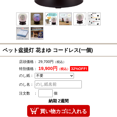
ペット盆提灯 花まゆ コードレス(一個)
店頭価格：
29,700円
（税込）
19,900円
特別価格：
32%OFF!
（税込）
のし紙：
のし名：
注文数 ：
個
納期 2週間