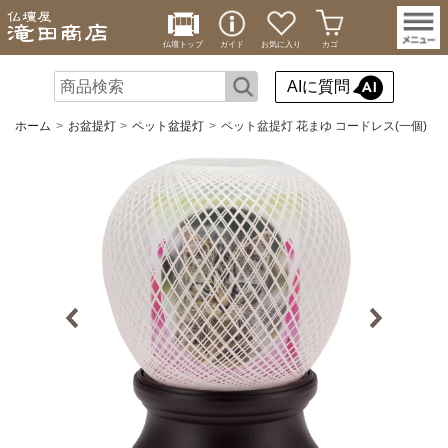
仏壇トップ
ガイド
お気に入り
カゴ
AIに質問
ホーム
お盆提灯
ペット盆提灯
ペット盆提灯 花まゆ コードレス(一個)