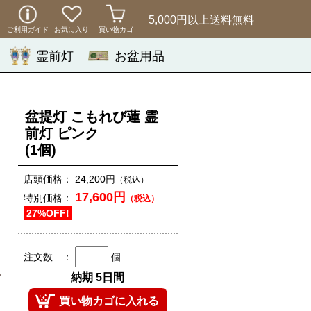
5,000円以上
送料無料
ご利用ガイド
お気に入り
買い物カゴ
霊前灯
お盆用品
盆提灯 こもれび蓮 霊
前灯 ピンク
(1個)
店頭価格：
24,200円
（税込）
17,600円
特別価格：
（税込）
27%OFF!
注文数 ：
個
納期 5日間