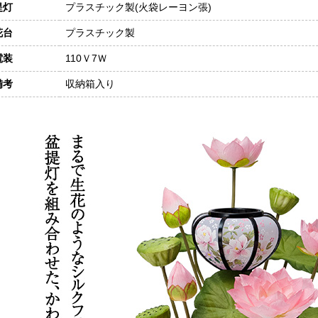
提灯
プラスチック製(火袋レーヨン張)
花台
プラスチック製
電装
110Ｖ7Ｗ
備考
収納箱入り