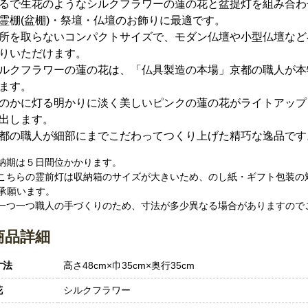
るで生花のようなシルクフラワーの蓮の花と盆提灯を組み合わ
霊棚(盆棚)・祭壇・仏壇のお飾りに最適です。
所を取らないコンパクトサイズで、モダン仏壇や小型仏壇など
りいただけます。
ルクフラワーの蓮の花は、「仏具製造の本場」京都の職人が本
ます。
のかに灯る明かりに淡く美しいピンクの蓮の花がライトアップ
出します。
都の職人が細部にまでこだわってつくり上げた精巧な逸品です
 納期は５日間位かかります。
 こちらの霊前灯は収納箱のサイズが大きいため、のし紙・ギフト包装の
承願います。
 一つ一つ職人の手づくりのため、寸法が多少異なる場合がありますので
商品詳細
寸法
高さ48cm×巾35cm×奥行35cm
花
シルクフラワー