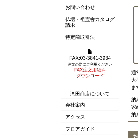
お問い合わせ
仏壇・祖霊舎カタログ
請求
特定商取引法
FAX:03-3841-3934
注文の際にご利用ください
FAX注文用紙を
通
ダウンロード
大
ま
滝田商店について
納
会社案内
家
納
アクセス
フロアガイド