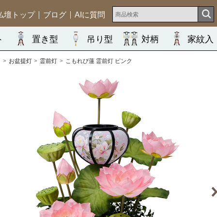
仏壇トップ
ブログ
AIに質問
ト
置き型
吊り型
対柄
家紋入
ム
お盆提灯
霊前灯
こもれび蓮 霊前灯 ピンク