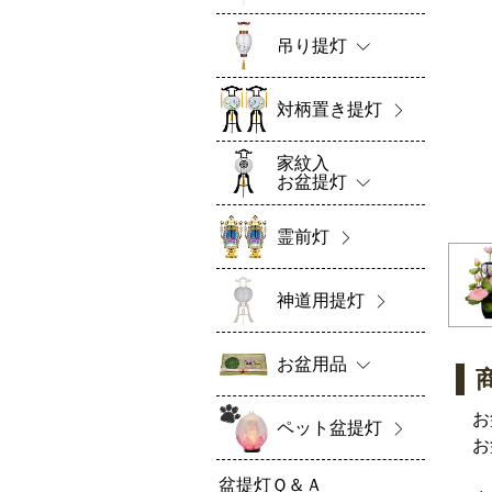
吊り提灯
対柄置き提灯
家紋入
お盆提灯
霊前灯
神道用提灯
お盆用品
お
ペット盆提灯
お
盆提灯Ｑ＆Ａ