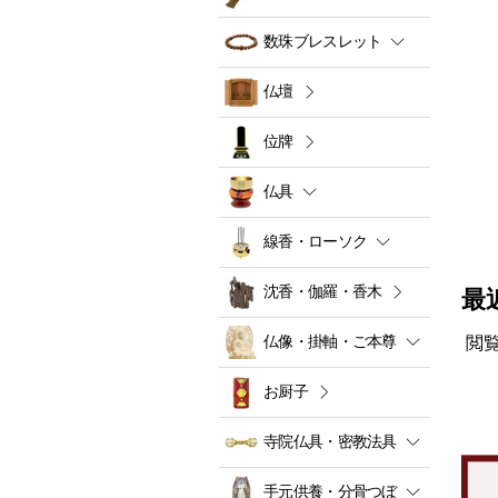
数珠ブレスレット
仏壇
位牌
仏具
線香・ローソク
沈香・伽羅・香木
最
仏像・掛軸・ご本尊
閲
お厨子
寺院仏具・密教法具
手元供養・分骨つぼ