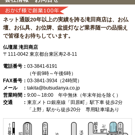
ネット通販20年以上の実績を誇る滝田商店は、
お仏
壇、お仏具、お位牌、盆提灯など
業界随一の品揃え
で皆様をお待ちしています。
仏壇屋 滝田商店
〒111-0042
東京都台東区寿2-8-11
電話番号：
03-3841-6191
（午前9時～午後6時）
FAX番号：
03-3841-3934（24時間）
メール ：
takita@butsudanya.co.jp
営業時間：
9:00～18:00
年中無休（年末年始を除く）
交通 ：
東京メトロ銀座線「田原町」駅下車 徒歩2分
「上野」駅から徒歩20分 専用駐車場あり