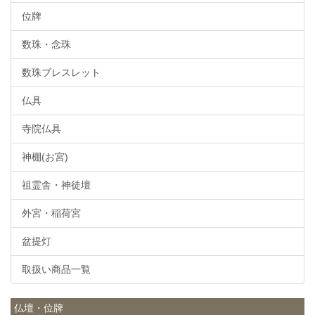
位牌
数珠・念珠
数珠ブレスレット
仏具
寺院仏具
神棚(お宮)
祖霊舎・神徒壇
外宮・稲荷宮
盆提灯
取扱い商品一覧
仏壇・位牌