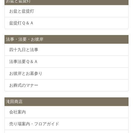
お盆と盆提灯
お盆と盆提灯
盆提灯Ｑ＆Ａ
法事・法要・お彼岸
四十九日と法事
法事法要Ｑ＆Ａ
お彼岸とお墓参り
お葬式のマナー
滝田商店
会社案内
売り場案内・フロアガイド