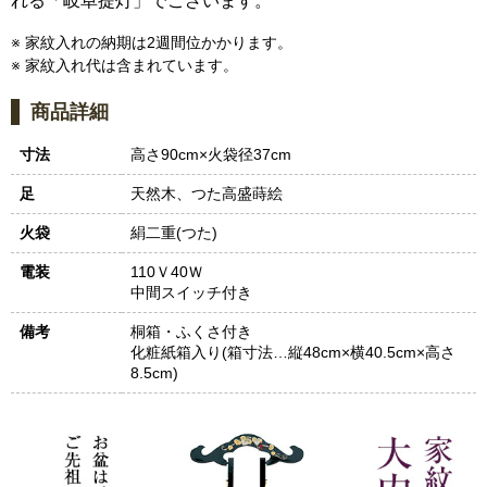
れる「岐阜提灯」でございます。
※ 家紋入れの納期は2週間位かかります。
※ 家紋入れ代は含まれています。
商品詳細
寸法
高さ90cm×火袋径37cm
足
天然木、つた高盛蒔絵
火袋
絹二重(つた)
電装
110Ｖ40Ｗ
中間スイッチ付き
備考
桐箱・ふくさ付き
化粧紙箱入り(箱寸法…縦48cm×横40.5cm×高さ
8.5cm)