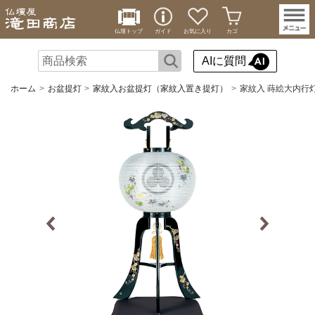
仏壇トップ
ガイド
お気に入り
カゴ
AIに質問
ホーム
お盆提灯
家紋入お盆提灯（家紋入置き提灯）
家紋入 蒔絵大内行灯2