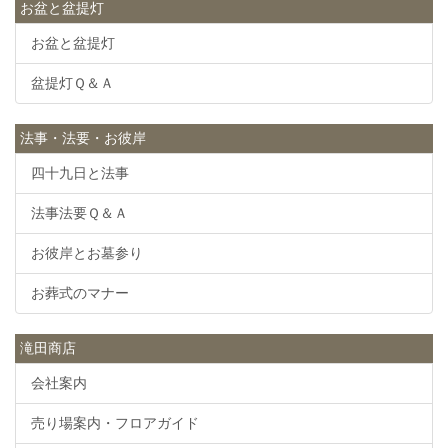
お盆と盆提灯
お盆と盆提灯
盆提灯Ｑ＆Ａ
法事・法要・お彼岸
四十九日と法事
法事法要Ｑ＆Ａ
お彼岸とお墓参り
お葬式のマナー
滝田商店
会社案内
売り場案内・フロアガイド