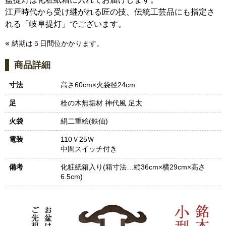
江戸時代から受け継がれる匠の技、伝統工芸品にも指定さ
れる「岐阜提灯」でございます。
※ 納期は５日間位かかります。
商品詳細
寸法
高さ60cm×火袋径24cm
足
栓の木無垢材 神代風 足太
火袋
絹二重絵(鉄仙)
電装
110Ｖ25Ｗ
中間スイッチ付き
備考
化粧紙箱入り(箱寸法…縦36cm×横29cm×高さ
6.5cm)