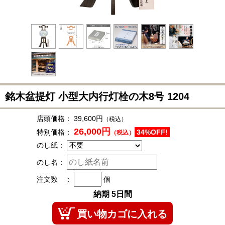
銘木盆提灯 小型大内行灯栓の木8号
1204
店頭価格：
39,600円
（税込）
26,000円
特別価格：
34%OFF!
（税込）
のし紙：
のし名：
注文数 ：
個
納期 5日間