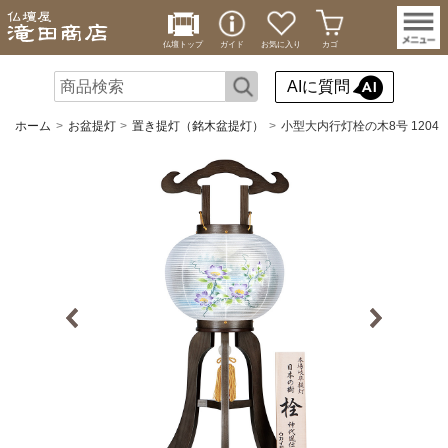
仏壇トップ
ガイド
お気に入り
カゴ
AIに質問
ホーム
お盆提灯
置き提灯（銘木盆提灯）
小型大内行灯栓の木8号 1204