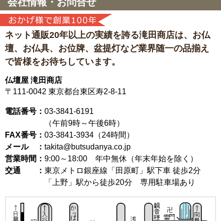
会社情報・お問合せ
ネット通販20年以上の実績を誇る滝田商店は、
お仏
壇、お仏具、お位牌、盆提灯など
業界随一の品揃え
で皆様をお待ちしています。
仏壇屋 滝田商店
〒111-0042
東京都台東区寿2-8-11
電話番号：
03-3841-6191
（午前9時～午後6時）
FAX番号：
03-3841-3934（24時間）
メール ：
takita@butsudanya.co.jp
営業時間：
9:00～18:00
年中無休（年末年始を除く）
交通 ：
東京メトロ銀座線「田原町」駅下車 徒歩2分
「上野」駅から徒歩20分 専用駐車場あり