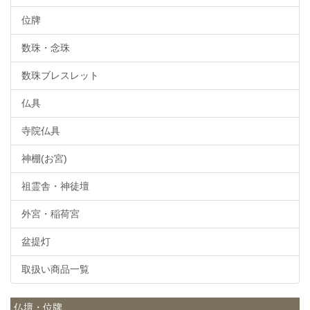
位牌
数珠・念珠
数珠ブレスレット
仏具
寺院仏具
神棚(お宮)
祖霊舎・神徒壇
外宮・稲荷宮
盆提灯
取扱い商品一覧
仏壇・位牌