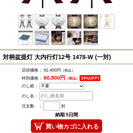
対柄盆提灯 大内行灯12号
1478-W
(一対)
店頭価格：
92,400円
（税込）
60,800円
特別価格：
34%OFF!
（税込）
のし紙：
のし名：
注文数 ：
対
納期 5日間