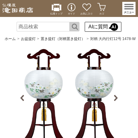
仏壇トップ
ガイド
お気に入り
カゴ
AIに質問
ホーム
お盆提灯
置き提灯（対柄置き提灯）
対柄 大内行灯12号 1478-W