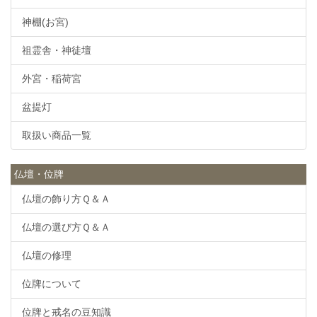
神棚(お宮)
祖霊舎・神徒壇
外宮・稲荷宮
盆提灯
取扱い商品一覧
仏壇・位牌
仏壇の飾り方Ｑ＆Ａ
仏壇の選び方Ｑ＆Ａ
仏壇の修理
位牌について
位牌と戒名の豆知識