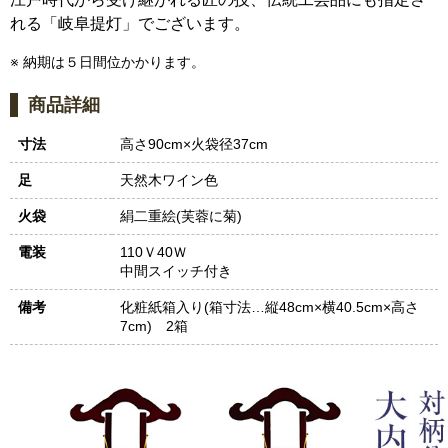
れる「岐阜提灯」でございます。
※ 納期は５日間位かかります。
商品詳細
寸法
高さ90cm×火袋径37cm
足
天然木ワイン色
火袋
絹二重絵(芙蓉に菊)
電装
110Ｖ40Ｗ
中間スイッチ付き
備考
化粧紙箱入り(箱寸法…縦48cm×横40.5cm×高さ
7cm) 2箱