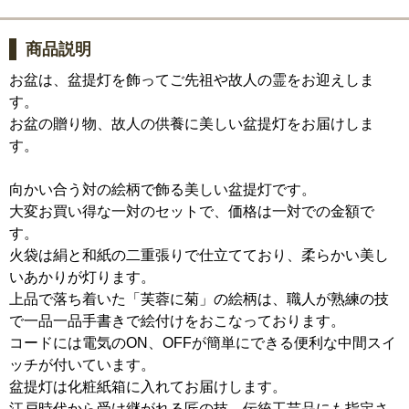
商品説明
お盆は、盆提灯を飾ってご先祖や故人の霊をお迎えしま
す。
お盆の贈り物、故人の供養に美しい盆提灯をお届けしま
す。
向かい合う対の絵柄で飾る美しい盆提灯です。
大変お買い得な一対のセットで、価格は一対での金額で
す。
火袋は絹と和紙の二重張りで仕立てており、柔らかい美し
いあかりが灯ります。
上品で落ち着いた「芙蓉に菊」の絵柄は、職人が熟練の技
で一品一品手書きで絵付けをおこなっております。
コードには電気のON、OFFが簡単にできる便利な中間スイ
ッチが付いています。
盆提灯は化粧紙箱に入れてお届けします。
江戸時代から受け継がれる匠の技、伝統工芸品にも指定さ