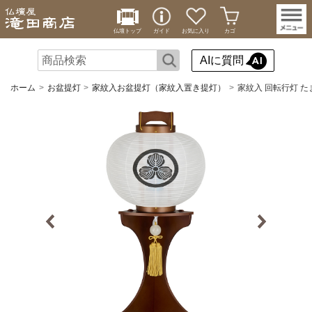
仏壇トップ
ガイド
お気に入り
カゴ
AIに質問
ホーム
お盆提灯
家紋入お盆提灯（家紋入置き提灯）
家紋入 回転行灯 たま