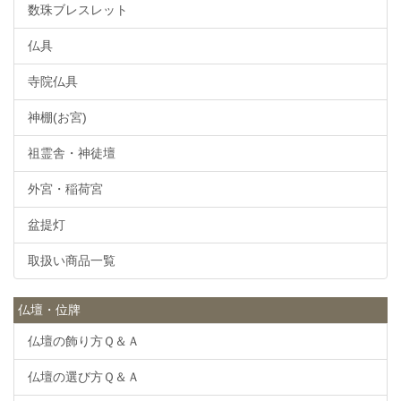
数珠ブレスレット
仏具
寺院仏具
神棚(お宮)
祖霊舎・神徒壇
外宮・稲荷宮
盆提灯
取扱い商品一覧
仏壇・位牌
仏壇の飾り方Ｑ＆Ａ
仏壇の選び方Ｑ＆Ａ