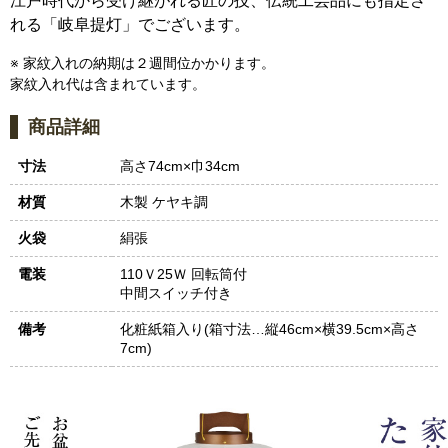
江戸時代から受け継がれる匠の技、伝統工芸品にも指定さ
れる「岐阜提灯」でございます。
※ 家紋入れの納期は２週間位かかります。
家紋入れ代は含まれています。
商品詳細
寸法
高さ74cm×巾34cm
材質
木製 ケヤキ調
火袋
絹張
電装
110Ｖ25Ｗ 回転筒付
中間スイッチ付き
備考
化粧紙箱入り(箱寸法…縦46cm×横39.5cm×高さ
7cm)