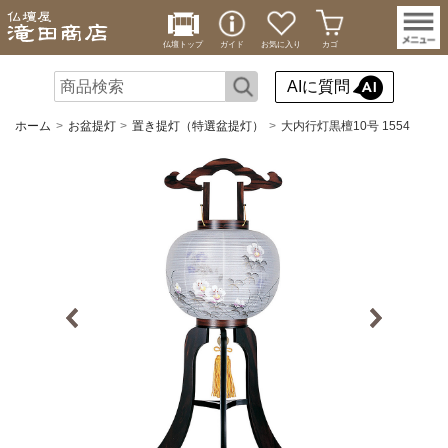
仏壇トップ
ガイド
お気に入り
カゴ
AIに質問
ホーム
お盆提灯
置き提灯（特選盆提灯）
大内行灯黒檀10号 1554