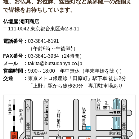
壇、お仏具、お位牌、盆提灯など
業界随一の品揃え
で皆様をお待ちしています。
仏壇屋 滝田商店
〒111-0042
東京都台東区寿2-8-11
電話番号：
03-3841-6191
（午前9時～午後6時）
FAX番号：
03-3841-3934（24時間）
メール ：
takita@butsudanya.co.jp
営業時間：
9:00～18:00
年中無休（年末年始を除く）
交通 ：
東京メトロ銀座線「田原町」駅下車 徒歩2分
「上野」駅から徒歩20分 専用駐車場あり