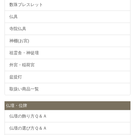
数珠ブレスレット
仏具
寺院仏具
神棚(お宮)
祖霊舎・神徒壇
外宮・稲荷宮
盆提灯
取扱い商品一覧
仏壇・位牌
仏壇の飾り方Ｑ＆Ａ
仏壇の選び方Ｑ＆Ａ