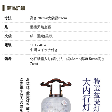
商品詳細
寸法
高さ78cm×火袋径31cm
足
黒檀天然杢張
火袋
絹二重絵(芙蓉)
電装
110Ｖ40Ｗ
中間スイッチ付き
備考
化粧紙箱入り(箱寸法…縦46cm×横39.5cm×高さ
7cm)