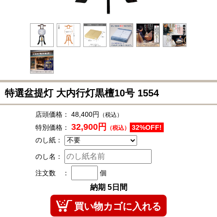
特選盆提灯 大内行灯黒檀10号
1554
店頭価格：
48,400円
（税込）
32,900円
特別価格：
32%OFF!
（税込）
のし紙：
のし名：
注文数 ：
個
納期 5日間