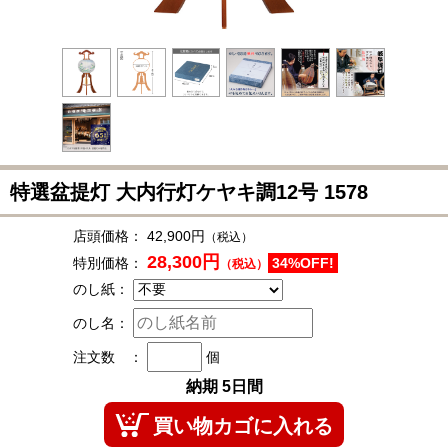
特選盆提灯 大内行灯ケヤキ調12号
1578
店頭価格：
42,900円
（税込）
28,300円
特別価格：
34%OFF!
（税込）
のし紙：
のし名：
注文数 ：
個
納期 5日間