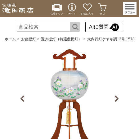
仏壇トップ
ガイド
お気に入り
カゴ
AIに質問
ホーム
お盆提灯
置き提灯（特選盆提灯）
大内行灯ケヤキ調12号 1578