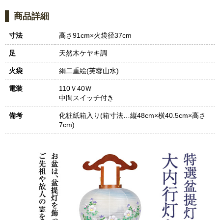
商品詳細
寸法
高さ91cm×火袋径37cm
足
天然木ケヤキ調
火袋
絹二重絵(芙蓉山水)
電装
110Ｖ40Ｗ
中間スイッチ付き
備考
化粧紙箱入り(箱寸法…縦48cm×横40.5cm×高さ
7cm)