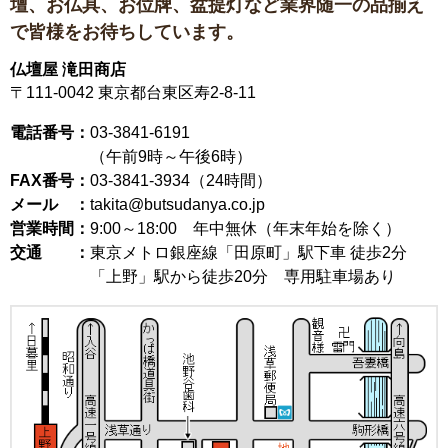
壇、お仏具、お位牌、盆提灯など
業界随一の品揃え
で皆様をお待ちしています。
仏壇屋 滝田商店
〒111-0042
東京都台東区寿2-8-11
電話番号：
03-3841-6191
（午前9時～午後6時）
FAX番号：
03-3841-3934（24時間）
メール ：
takita@butsudanya.co.jp
営業時間：
9:00～18:00
年中無休（年末年始を除く）
交通 ：
東京メトロ銀座線「田原町」駅下車 徒歩2分
「上野」駅から徒歩20分 専用駐車場あり