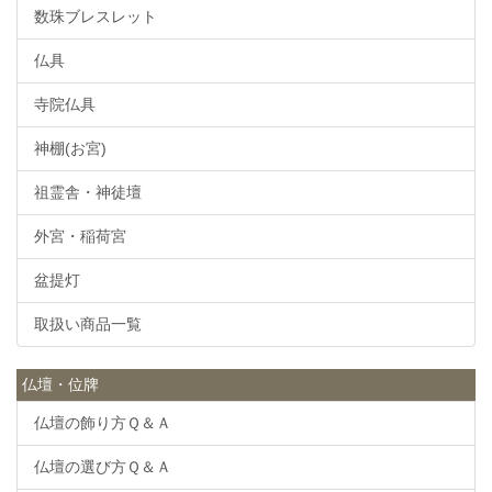
数珠ブレスレット
仏具
寺院仏具
神棚(お宮)
祖霊舎・神徒壇
外宮・稲荷宮
盆提灯
取扱い商品一覧
仏壇・位牌
仏壇の飾り方Ｑ＆Ａ
仏壇の選び方Ｑ＆Ａ