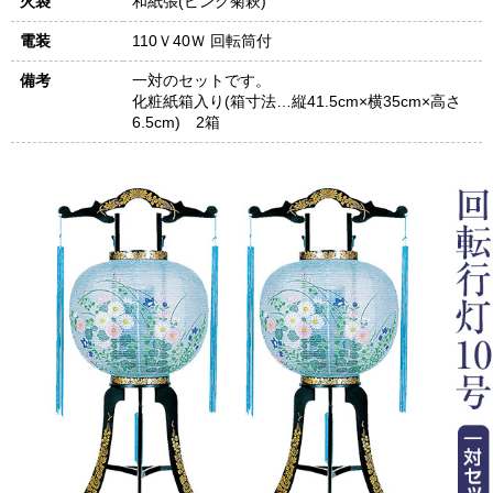
火袋
和紙張(ピンク菊萩)
電装
110Ｖ40Ｗ 回転筒付
備考
一対のセットです。
化粧紙箱入り(箱寸法…縦41.5cm×横35cm×高さ
6.5cm) 2箱