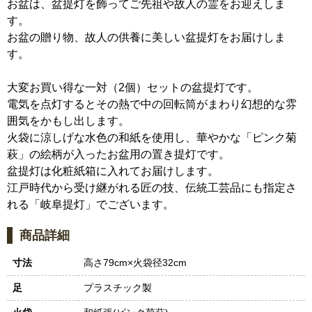
お盆は、盆提灯を飾ってご先祖や故人の霊をお迎えしま
す。
お盆の贈り物、故人の供養に美しい盆提灯をお届けしま
す。
大変お買い得な一対（2個）セットの盆提灯です。
電気を点灯するとその熱で中の回転筒がまわり幻想的な雰
囲気をかもし出します。
火袋に涼しげな水色の和紙を使用し、華やかな「ピンク菊
萩」の絵柄が入ったお盆用の置き提灯です。
盆提灯は化粧紙箱に入れてお届けします。
江戸時代から受け継がれる匠の技、伝統工芸品にも指定さ
れる「岐阜提灯」でございます。
商品詳細
寸法
高さ79cm×火袋径32cm
足
プラスチック製