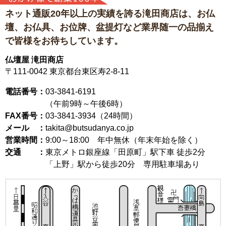
ネット通販20年以上の実績を誇る滝田商店は、
お仏
壇、お仏具、お位牌、盆提灯など
業界随一の品揃え
で皆様をお待ちしています。
仏壇屋 滝田商店
〒111-0042
東京都台東区寿2-8-11
電話番号：
03-3841-6191
（午前9時～午後6時）
FAX番号：
03-3841-3934（24時間）
メール ：
takita@butsudanya.co.jp
営業時間：
9:00～18:00
年中無休（年末年始を除く）
交通 ：
東京メトロ銀座線「田原町」駅下車 徒歩2分
「上野」駅から徒歩20分 専用駐車場あり