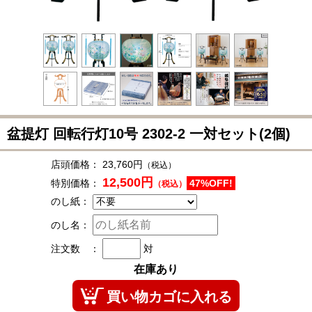
盆提灯 回転行灯10号
2302-2
一対セット(2個)
店頭価格：
23,760円
（税込）
12,500円
特別価格：
47%OFF!
（税込）
のし紙：
のし名：
注文数 ：
対
在庫あり