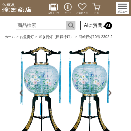
仏壇トップ
ガイド
お気に入り
カゴ
AIに質問
ホーム
お盆提灯
置き提灯（回転行灯）
回転行灯10号 2302-2