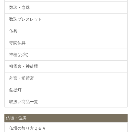
数珠・念珠
数珠ブレスレット
仏具
寺院仏具
神棚(お宮)
祖霊舎・神徒壇
外宮・稲荷宮
盆提灯
取扱い商品一覧
仏壇・位牌
仏壇の飾り方Ｑ＆Ａ