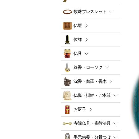
数珠ブレスレット
仏壇
位牌
仏具
線香・ローソク
沈香・伽羅・香木
仏像・掛軸・ご本尊
お厨子
寺院仏具・密教法具
手元供養・分骨つぼ