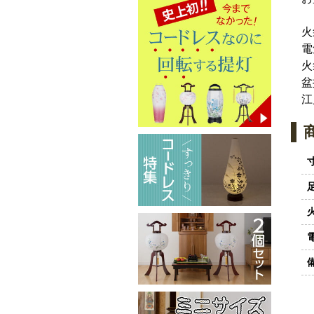
火
電
火
盆
江