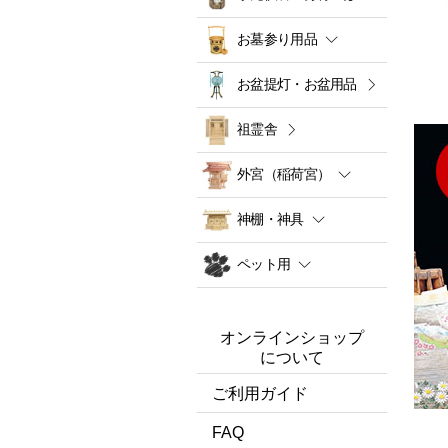
お墓参り用品
お盆提灯・お盆用品
祖霊舎
外宮（稲荷宮）
神棚・神具
ペット用
オンラインショップ
について
ご利用ガイド
FAQ