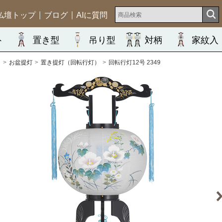
仏壇トップ
ブログ
AIに質問
ト
置き型
吊り型
対柄
家紋入
ム
お盆提灯
置き提灯（回転行灯）
回転行灯12号 2349