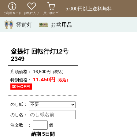
5,000円以上
送料無料
ご利用ガイド
お気に入り
買い物カゴ
霊前灯
お盆用品
盆提灯 回転行灯12号
2349
店頭価格：
16,500円
（税込）
11,450円
特別価格：
（税込）
30%OFF!
のし紙：
のし名：
注文数 ：
個
納期 5日間