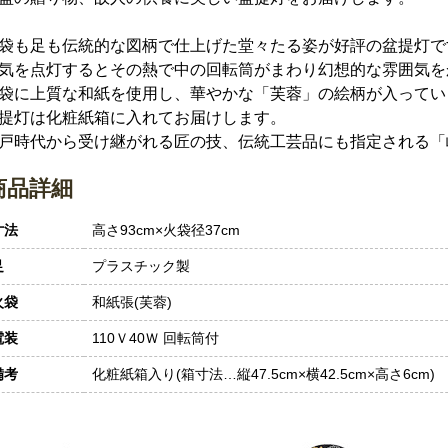
袋も足も伝統的な図柄で仕上げた堂々たる姿が好評の盆提灯で
気を点灯するとその熱で中の回転筒がまわり幻想的な雰囲気を
袋に上質な和紙を使用し、華やかな「芙蓉」の絵柄が入ってい
提灯は化粧紙箱に入れてお届けします。
戸時代から受け継がれる匠の技、伝統工芸品にも指定される「
商品詳細
寸法
高さ93cm×火袋径37cm
足
プラスチック製
火袋
和紙張(芙蓉)
電装
110Ｖ40Ｗ 回転筒付
備考
化粧紙箱入り(箱寸法…縦47.5cm×横42.5cm×高さ6cm)