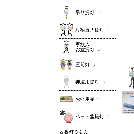
吊り提灯
対柄置き提灯
家紋入
お盆提灯
霊前灯
神道用提灯
お盆用品
ペット盆提灯
盆提灯Ｑ＆Ａ