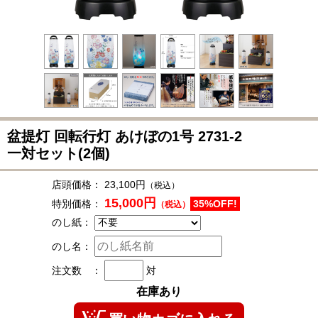
盆提灯 回転行灯 あけぼの1号
2731-2
一対セット(2個)
店頭価格：
23,100円
（税込）
15,000円
特別価格：
35%OFF!
（税込）
のし紙：
のし名：
注文数 ：
対
在庫あり