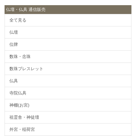
仏壇・仏具 通信販売
全て見る
仏壇
位牌
数珠・念珠
数珠ブレスレット
仏具
寺院仏具
神棚(お宮)
祖霊舎・神徒壇
外宮・稲荷宮