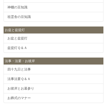
神棚の豆知識
祖霊舎の豆知識
お盆と盆提灯
お盆と盆提灯
盆提灯Ｑ＆Ａ
法事・法要・お彼岸
四十九日と法事
法事法要Ｑ＆Ａ
お彼岸とお墓参り
お葬式のマナー