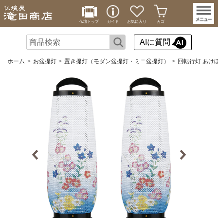
仏壇トップ
ガイド
お気に入り
カゴ
AIに質問
ホーム
お盆提灯
置き提灯（モダン盆提灯・ミニ盆提灯）
回転行灯 あけぼ