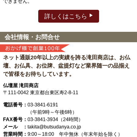
できません。
詳しくはこちら
会社情報・お問合せ
ネット通販20年以上の実績を誇る滝田商店は、
お仏
壇、お仏具、お位牌、盆提灯など
業界随一の品揃え
で皆様をお待ちしています。
仏壇屋 滝田商店
〒111-0042
東京都台東区寿2-8-11
電話番号：
03-3841-6191
（午前9時～午後6時）
FAX番号：
03-3841-3934（24時間）
メール ：
takita@butsudanya.co.jp
営業時間：
9:00～18:00
年中無休（年末年始を除く）