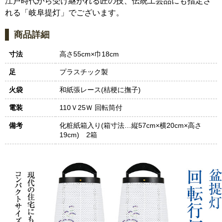
江戸時代から受け継がれる匠の技、伝統工芸品にも指定さ
れる「岐阜提灯」でございます。
商品詳細
寸法
高さ55cm×巾18cm
足
プラスチック製
火袋
和紙張レース(桔梗に撫子)
電装
110Ｖ25Ｗ 回転筒付
備考
化粧紙箱入り(箱寸法…縦57cm×横20cm×高さ
19cm) 2箱