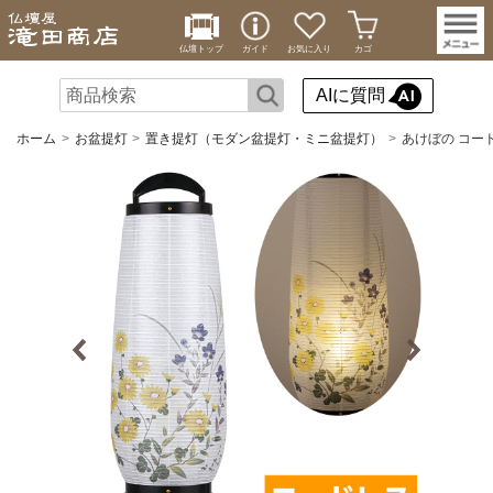
仏壇トップ
ガイド
お気に入り
カゴ
AIに質問
ホーム
お盆提灯
置き提灯（モダン盆提灯・ミニ盆提灯）
あけぼの コードレ