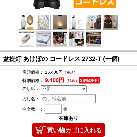
盆提灯 あけぼの コードレス
2732-T
(一個)
店頭価格：
15,400円
（税込）
9,400円
特別価格：
38%OFF!
（税込）
のし紙：
のし名：
注文数 ：
個
在庫あり