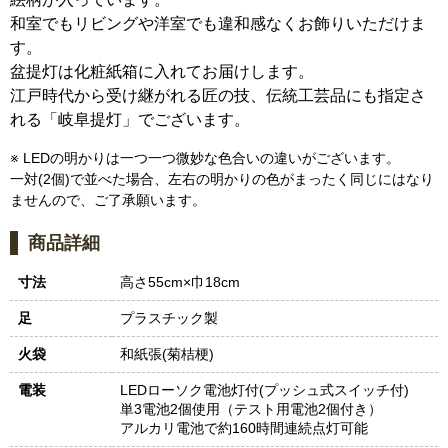
和室でもリビングや洋室でも違和感なくお飾りいただけま
す。
盆提灯は化粧紙箱に入れてお届けします。
江戸時代から受け継がれる匠の技、伝統工芸品にも指定さ
れる「岐阜提灯」でございます。
※ LEDの明かりは一つ一つ微妙な色合いの違いがございます。
一対(2個)で並べた場合、左右の明かりの色がまったく同じにはなり
ませんので、ご了承願います。
商品詳細
寸法
高さ55cm×巾18cm
足
プラスチック製
火袋
和紙張(菊桔梗)
電装
LEDローソク電池灯付(プッシュ式スイッチ付)
単3電池2個使用（テスト用電池2個付き）
アルカリ電池で約160時間連続点灯可能