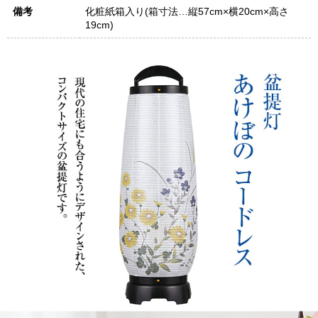
備考
化粧紙箱入り(箱寸法…縦57cm×横20cm×高さ
19cm)