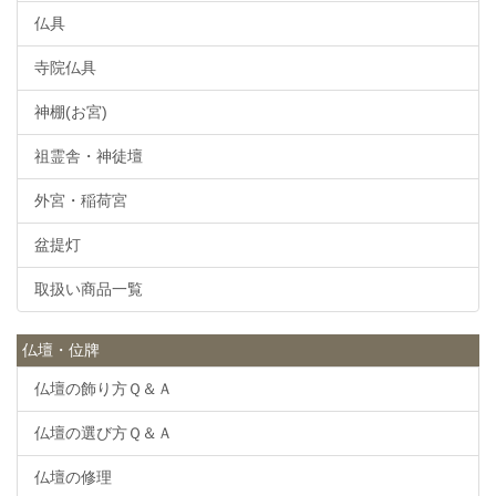
仏具
寺院仏具
神棚(お宮)
祖霊舎・神徒壇
外宮・稲荷宮
盆提灯
取扱い商品一覧
仏壇・位牌
仏壇の飾り方Ｑ＆Ａ
仏壇の選び方Ｑ＆Ａ
仏壇の修理