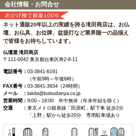
会社情報・お問合せ
ネット通販20年以上の実績を誇る滝田商店は、
お仏
壇、お仏具、お位牌、盆提灯など
業界随一の品揃え
で皆様をお待ちしています。
仏壇屋 滝田商店
〒111-0042
東京都台東区寿2-8-11
電話番号：
03-3841-6191
（午前9時～午後6時）
FAX番号：
03-3841-3934（24時間）
メール ：
takita@butsudanya.co.jp
営業時間：
9:00～18:00
年中無休（年末年始を除く）
交通 ：
東京メトロ銀座線「田原町」駅下車 徒歩2分
「上野」駅から徒歩20分 専用駐車場あり