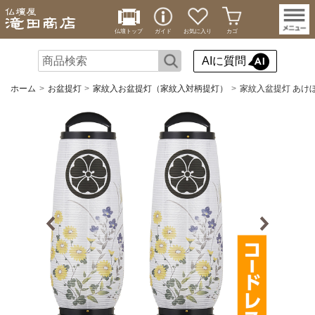
仏壇トップ
ガイド
お気に入り
カゴ
AIに質問
ホーム
お盆提灯
家紋入お盆提灯（家紋入対柄提灯）
家紋入盆提灯 あけぼの