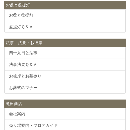
お盆と盆提灯
お盆と盆提灯
盆提灯Ｑ＆Ａ
法事・法要・お彼岸
四十九日と法事
法事法要Ｑ＆Ａ
お彼岸とお墓参り
お葬式のマナー
滝田商店
会社案内
売り場案内・フロアガイド