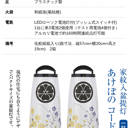
足
プラスチック製
火袋
和紙張(菊桔梗)
電装
LEDローソク電池灯付(プッシュ式スイッチ付)
1台に単3電池2個使用（テスト用電池4個付き）
アルカリ電池で約160時間連続点灯可能
備考
化粧紙箱入り(箱寸法…縦57cm×横20cm×高さ
19cm) 2箱