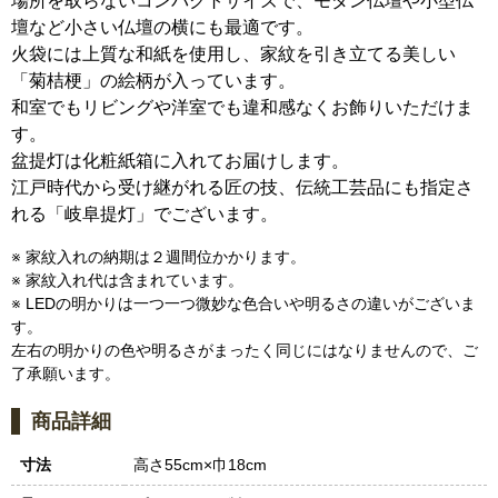
場所を取らないコンパクトサイズで、モダン仏壇や小型仏
壇など小さい仏壇の横にも最適です。
火袋には上質な和紙を使用し、家紋を引き立てる美しい
「菊桔梗」の絵柄が入っています。
和室でもリビングや洋室でも違和感なくお飾りいただけま
す。
盆提灯は化粧紙箱に入れてお届けします。
江戸時代から受け継がれる匠の技、伝統工芸品にも指定さ
れる「岐阜提灯」でございます。
※ 家紋入れの納期は２週間位かかります。
※ 家紋入れ代は含まれています。
※ LEDの明かりは一つ一つ微妙な色合いや明るさの違いがございま
す。
左右の明かりの色や明るさがまったく同じにはなりませんので、ご
了承願います。
商品詳細
寸法
高さ55cm×巾18cm