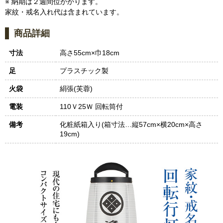
※ 納期は２週間位かかります。
家紋・戒名入れ代は含まれています。
商品詳細
寸法
高さ55cm×巾18cm
足
プラスチック製
火袋
絹張(芙蓉)
電装
110Ｖ25Ｗ 回転筒付
備考
化粧紙箱入り(箱寸法…縦57cm×横20cm×高さ
19cm)