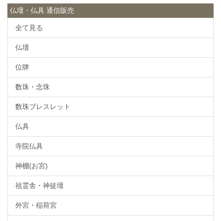
仏壇・仏具 通信販売
全て見る
仏壇
位牌
数珠・念珠
数珠ブレスレット
仏具
寺院仏具
神棚(お宮)
祖霊舎・神徒壇
外宮・稲荷宮