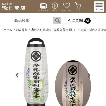
仏壇トップ
ガイド
お気に入り
カゴ
AIに質問
ホーム
お盆提灯
家紋入お盆提灯（家紋入置き提灯）
家紋・戒名入盆提灯 あ