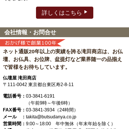
詳しくはこちら
会社情報・お問合せ
ネット通販20年以上の実績を誇る滝田商店は、
お仏
壇、お仏具、お位牌、盆提灯など
業界随一の品揃え
で皆様をお待ちしています。
仏壇屋 滝田商店
〒111-0042
東京都台東区寿2-8-11
電話番号：
03-3841-6191
（午前9時～午後6時）
FAX番号：
03-3841-3934（24時間）
メール ：
takita@butsudanya.co.jp
営業時間：
9:00～18:00
年中無休（年末年始を除く）