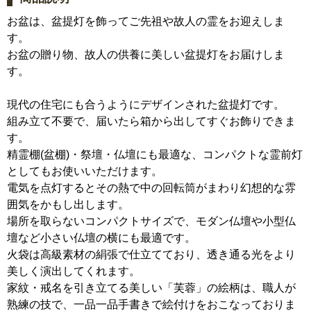
お盆は、盆提灯を飾ってご先祖や故人の霊をお迎えしま
す。
お盆の贈り物、故人の供養に美しい盆提灯をお届けしま
す。
現代の住宅にも合うようにデザインされた盆提灯です。
組み立て不要で、届いたら箱から出してすぐお飾りできま
す。
精霊棚(盆棚)・祭壇・仏壇にも最適な、コンパクトな霊前灯
としてもお使いいただけます。
電気を点灯するとその熱で中の回転筒がまわり幻想的な雰
囲気をかもし出します。
場所を取らないコンパクトサイズで、モダン仏壇や小型仏
壇など小さい仏壇の横にも最適です。
火袋は高級素材の絹張で仕立てており、透き通る光をより
美しく演出してくれます。
家紋・戒名を引き立てる美しい「芙蓉」の絵柄は、職人が
熟練の技で、一品一品手書きで絵付けをおこなっておりま