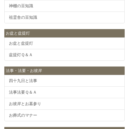
神棚の豆知識
祖霊舎の豆知識
お盆と盆提灯
お盆と盆提灯
盆提灯Ｑ＆Ａ
法事・法要・お彼岸
四十九日と法事
法事法要Ｑ＆Ａ
お彼岸とお墓参り
お葬式のマナー