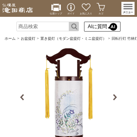
仏壇トップ
ガイド
お気に入り
カゴ
AIに質問
ホーム
お盆提灯
置き提灯（モダン盆提灯・ミニ盆提灯）
回転行灯 竹林灯