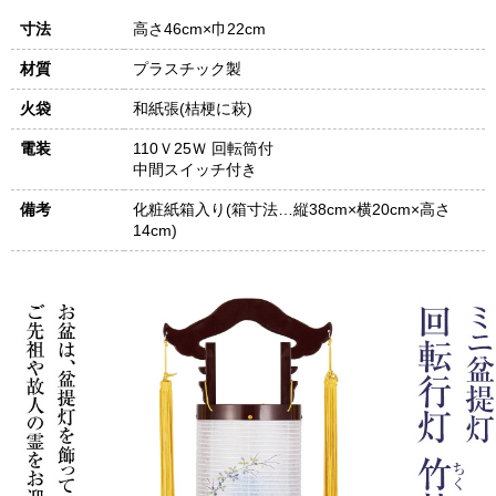
寸法
高さ46cm×巾22cm
材質
プラスチック製
火袋
和紙張(桔梗に萩)
電装
110Ｖ25Ｗ 回転筒付
中間スイッチ付き
備考
化粧紙箱入り(箱寸法…縦38cm×横20cm×高さ
14cm)