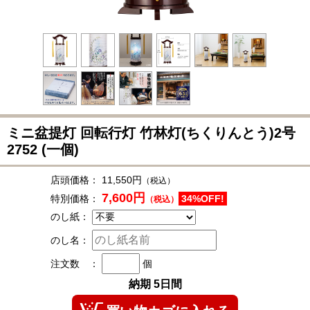
ミニ盆提灯 回転行灯 竹林灯(ちくりんとう)2号
2752
(一個)
店頭価格：
11,550円
（税込）
7,600円
特別価格：
34%OFF!
（税込）
のし紙：
のし名：
注文数 ：
個
納期 5日間