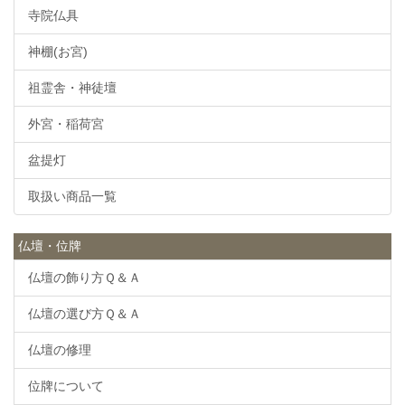
寺院仏具
神棚(お宮)
祖霊舎・神徒壇
外宮・稲荷宮
盆提灯
取扱い商品一覧
仏壇・位牌
仏壇の飾り方Ｑ＆Ａ
仏壇の選び方Ｑ＆Ａ
仏壇の修理
位牌について