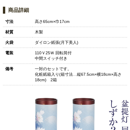
商品詳細
寸法
高さ65cm×巾17cm
材質
木製
火袋
ダイロン紙張(月下美人)
電装
110Ｖ25Ｗ 回転筒付
中間スイッチ付き
備考
一対のセットです。
化粧紙箱入り(箱寸法…縦67.5cm×横18cm×高さ
18cm) 2箱