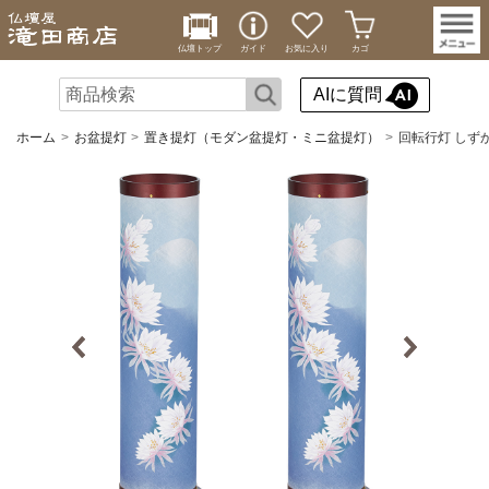
仏壇トップ
ガイド
お気に入り
カゴ
AIに質問
ホーム
お盆提灯
置き提灯（モダン盆提灯・ミニ盆提灯）
回転行灯 しずか2