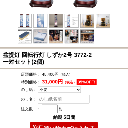
盆提灯 回転行灯 しずか2号
3772-2
一対セット(2個)
店頭価格：
48,400円
（税込）
31,000円
特別価格：
35%OFF!
（税込）
のし紙：
のし名：
注文数 ：
対
納期 5日間