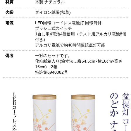
材質
木製 ナチュラル
火袋
ダイロン紙張(秋草)
電装
LED回転コードレス電池灯 回転筒付
プッシュ式スイッチ
1台に単4電池4個使用（テスト用アルカリ電池8個
付き）
アルカリ電池で約40時間連続点灯可能
備考
一対のセットです。
化粧紙箱入り(箱寸法…縦54.5cm×横16cm×高さ
16cm) 2箱
特許第6940082号