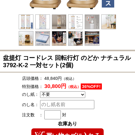
盆提灯 コードレス 回転行灯 のどか ナチュラル
3792-K-2
一対セット(2個)
店頭価格：
48,840円
（税込）
30,800円
特別価格：
36%OFF!
（税込）
のし紙：
のし名：
注文数 ：
対
在庫あり