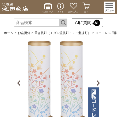
仏壇トップ
ガイド
お気に入り
カゴ
AIに質問
ホーム
お盆提灯
置き提灯（モダン盆提灯・ミニ盆提灯）
コードレス 回転行