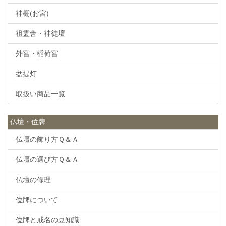
神棚(お宮)
祖霊舎・神徒壇
外宮・稲荷宮
盆提灯
取扱い商品一覧
仏壇・位牌
仏壇の飾り方Ｑ＆Ａ
仏壇の選び方Ｑ＆Ａ
仏壇の修理
位牌について
位牌と戒名の豆知識