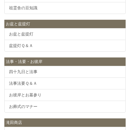
祖霊舎の豆知識
お盆と盆提灯
お盆と盆提灯
盆提灯Ｑ＆Ａ
法事・法要・お彼岸
四十九日と法事
法事法要Ｑ＆Ａ
お彼岸とお墓参り
お葬式のマナー
滝田商店