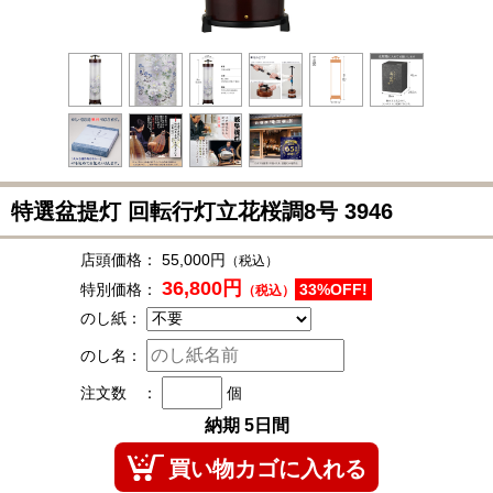
特選盆提灯 回転行灯立花桜調8号
3946
店頭価格：
55,000円
（税込）
36,800円
特別価格：
33%OFF!
（税込）
のし紙：
のし名：
注文数 ：
個
納期 5日間