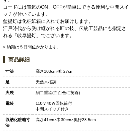
コードには電気のON、OFFが簡単にできる便利な中間スイ
ッチが付いています。
盆提灯は化粧紙箱に入れてお届けします。
江戸時代から受け継がれる匠の技、伝統工芸品にも指定さ
れる「岐阜提灯」でございます。
※ 納期は５日間位かかります。
商品詳細
寸法
高さ103cm×巾27cm
足
天然木桜調
火袋
絹二重絵(白百合に芙蓉)
電装
110Ｖ40Ｗ回転筒付
中間スイッチ付き
収納化粧箱寸
高さ41cm×巾30cm×奥行28.5cm
法