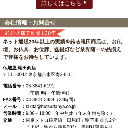
詳しくはこちら
会社情報・お問合せ
ネット通販20年以上の実績を誇る滝田商店は、
お仏
壇、お仏具、お位牌、盆提灯など
業界随一の品揃え
で皆様をお待ちしています。
仏壇屋 滝田商店
〒111-0042
東京都台東区寿2-8-11
電話番号：
03-3841-6191
（午前9時～午後6時）
FAX番号：
03-3841-3934（24時間）
メール ：
takita@butsudanya.co.jp
営業時間：
9:00～18:00
年中無休（年末年始を除く）
交通 ：
東京メトロ銀座線「田原町」駅下車 徒歩2分
「上野」駅から徒歩20分 専用駐車場あり