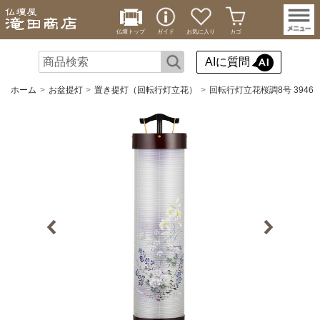
仏壇トップ
ガイド
お気に入り
カゴ
AIに質問
ホーム
お盆提灯
置き提灯（回転行灯立花）
回転行灯立花桜調8号 3946