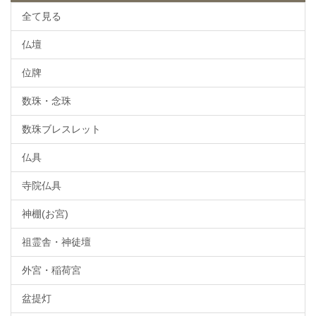
全て見る
仏壇
位牌
数珠・念珠
数珠ブレスレット
仏具
寺院仏具
神棚(お宮)
祖霊舎・神徒壇
外宮・稲荷宮
盆提灯