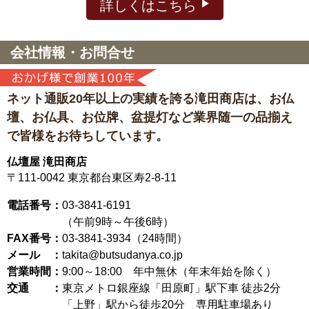
詳しくはこちら
会社情報・お問合せ
ネット通販20年以上の実績を誇る滝田商店は、
お仏
壇、お仏具、お位牌、盆提灯など
業界随一の品揃え
で皆様をお待ちしています。
仏壇屋 滝田商店
〒111-0042
東京都台東区寿2-8-11
電話番号：
03-3841-6191
（午前9時～午後6時）
FAX番号：
03-3841-3934（24時間）
メール ：
takita@butsudanya.co.jp
営業時間：
9:00～18:00
年中無休（年末年始を除く）
交通 ：
東京メトロ銀座線「田原町」駅下車 徒歩2分
「上野」駅から徒歩20分 専用駐車場あり