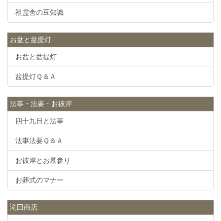
祖霊舎の豆知識
お盆と盆提灯
お盆と盆提灯
盆提灯Ｑ＆Ａ
法事・法要・お彼岸
四十九日と法事
法事法要Ｑ＆Ａ
お彼岸とお墓参り
お葬式のマナー
滝田商店