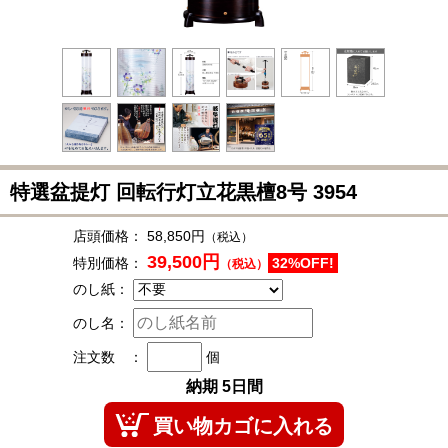
特選盆提灯 回転行灯立花黒檀8号
3954
店頭価格：
58,850円
（税込）
39,500円
特別価格：
32%OFF!
（税込）
のし紙：
のし名：
注文数 ：
個
納期 5日間