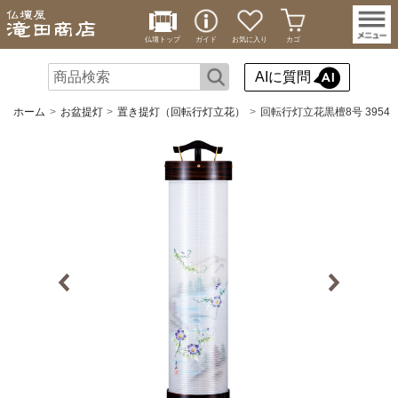
仏壇トップ
ガイド
お気に入り
カゴ
AIに質問
ホーム
お盆提灯
置き提灯（回転行灯立花）
回転行灯立花黒檀8号 3954