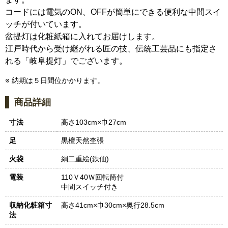
コードには電気のON、OFFが簡単にできる便利な中間スイ
ッチが付いています。
盆提灯は化粧紙箱に入れてお届けします。
江戸時代から受け継がれる匠の技、伝統工芸品にも指定さ
れる「岐阜提灯」でございます。
※ 納期は５日間位かかります。
商品詳細
寸法
高さ103cm×巾27cm
足
黒檀天然杢張
火袋
絹二重絵(鉄仙)
電装
110Ｖ40Ｗ回転筒付
中間スイッチ付き
収納化粧箱寸
高さ41cm×巾30cm×奥行28.5cm
法