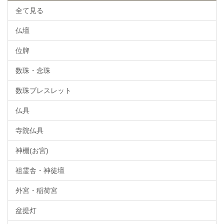
全て見る
仏壇
位牌
数珠・念珠
数珠ブレスレット
仏具
寺院仏具
神棚(お宮)
祖霊舎・神徒壇
外宮・稲荷宮
盆提灯