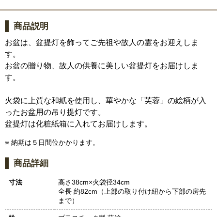
商品説明
お盆は、盆提灯を飾ってご先祖や故人の霊をお迎えしま
す。
お盆の贈り物、故人の供養に美しい盆提灯をお届けしま
す。
火袋に上質な和紙を使用し、華やかな「芙蓉」の絵柄が入
ったお盆用の吊り提灯です。
盆提灯は化粧紙箱に入れてお届けします。
※ 納期は５日間位かかります。
商品詳細
寸法
高さ38cm×火袋径34cm
全長 約82cm（上部の取り付け紐から下部の房先
まで）