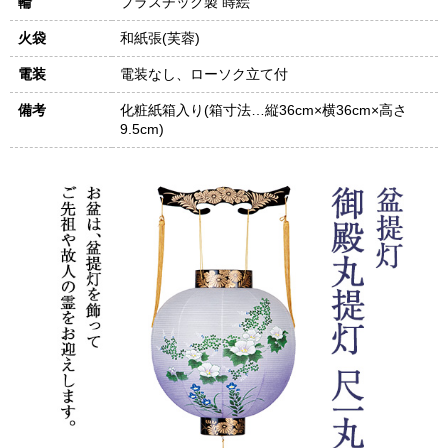
輪
プラスチック製 蒔絵
火袋
和紙張(芙蓉)
電装
電装なし、ローソク立て付
備考
化粧紙箱入り(箱寸法…縦36cm×横36cm×高さ
9.5cm)