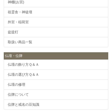
神棚(お宮)
祖霊舎・神徒壇
外宮・稲荷宮
盆提灯
取扱い商品一覧
仏壇・位牌
仏壇の飾り方Ｑ＆Ａ
仏壇の選び方Ｑ＆Ａ
仏壇の修理
位牌について
位牌と戒名の豆知識