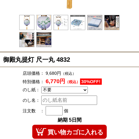
御殿丸提灯 尺一丸
4832
店頭価格：
9,680円
（税込）
6,770円
特別価格：
30%OFF!
（税込）
のし紙：
のし名：
注文数 ：
個
納期 5日間