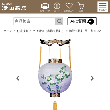
仏壇トップ
ガイド
お気に入り
カゴ
AIに質問
ホーム
お盆提灯
吊り提灯（御殿丸提灯）
御殿丸提灯 尺一丸 4832