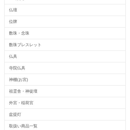
仏壇
位牌
数珠・念珠
数珠ブレスレット
仏具
寺院仏具
神棚(お宮)
祖霊舎・神徒壇
外宮・稲荷宮
盆提灯
取扱い商品一覧