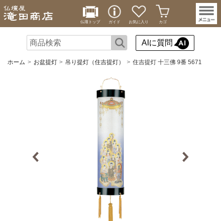
仏壇トップ
ガイド
お気に入り
カゴ
AIに質問
ホーム
お盆提灯
吊り提灯（住吉提灯）
住吉提灯 十三佛 9番 5671