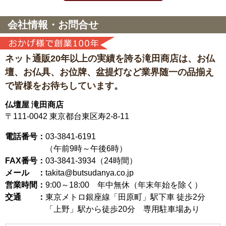
会社情報・お問合せ
ネット通販20年以上の実績を誇る滝田商店は、
お仏
壇、お仏具、お位牌、盆提灯など
業界随一の品揃え
で皆様をお待ちしています。
仏壇屋 滝田商店
〒111-0042
東京都台東区寿2-8-11
電話番号：
03-3841-6191
（午前9時～午後6時）
FAX番号：
03-3841-3934（24時間）
メール ：
takita@butsudanya.co.jp
営業時間：
9:00～18:00
年中無休（年末年始を除く）
交通 ：
東京メトロ銀座線「田原町」駅下車 徒歩2分
「上野」駅から徒歩20分 専用駐車場あり