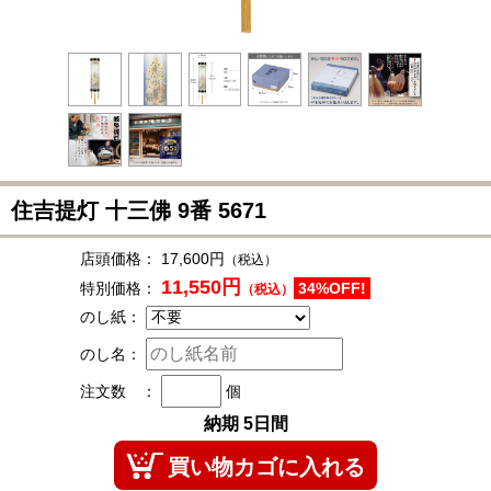
住吉提灯 十三佛 9番
5671
店頭価格：
17,600円
（税込）
11,550円
特別価格：
34%OFF!
（税込）
のし紙：
のし名：
注文数 ：
個
納期 5日間