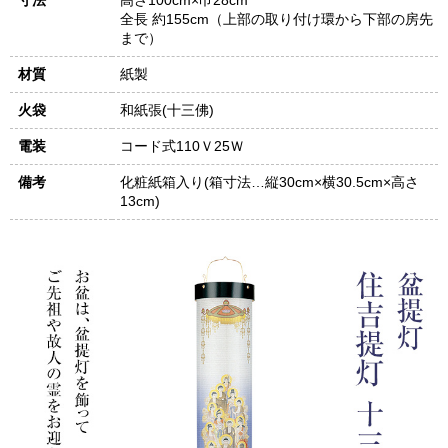
寸法
高さ100cm×巾28cm
全長 約155cm（上部の取り付け環から下部の房先
まで）
材質
紙製
火袋
和紙張(十三佛)
電装
コード式110Ｖ25Ｗ
備考
化粧紙箱入り(箱寸法…縦30cm×横30.5cm×高さ
13cm)