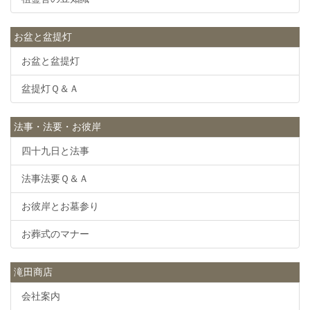
お盆と盆提灯
お盆と盆提灯
盆提灯Ｑ＆Ａ
法事・法要・お彼岸
四十九日と法事
法事法要Ｑ＆Ａ
お彼岸とお墓参り
お葬式のマナー
滝田商店
会社案内