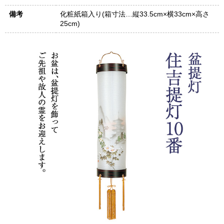
備考
化粧紙箱入り(箱寸法…縦33.5cm×横33cm×高さ
25cm)