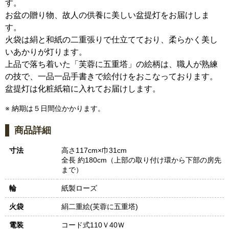
す。
お盆の贈り物、故人の供養に美しい盆提灯をお届けしま
す。
火袋は絹と和紙の二重張りで仕立てており、柔らかく美し
いあかりが灯ります。
上品で落ち着いた「芙蓉に五重塔」の絵柄は、職人が熟練
の技で、一品一品手書きで絵付けをおこなっております。
盆提灯は化粧紙箱に入れてお届けします。
※ 納期は５日間位かかります。
商品詳細
寸法
高さ117cm×巾31cm
全長 約180cm（上部の取り付け環から下部の房先
まで）
輪
紙製ローズ
火袋
絹二重絵(芙蓉に五重塔)
電装
コード式110Ｖ40Ｗ