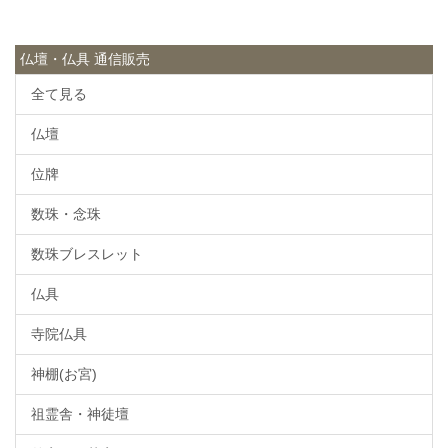
仏壇・仏具 通信販売
全て見る
仏壇
位牌
数珠・念珠
数珠ブレスレット
仏具
寺院仏具
神棚(お宮)
祖霊舎・神徒壇