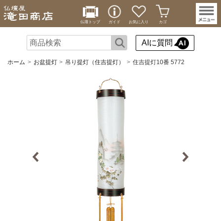
仏壇トップ
ガイド
お気に入り
カゴ
AIに質問
ホーム
お盆提灯
吊り提灯（住吉提灯）
住吉提灯10番 5772