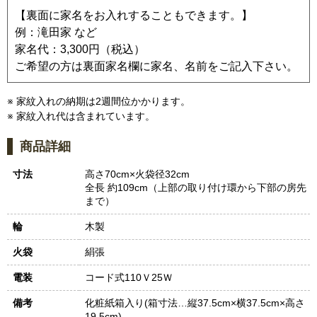
【裏面に家名をお入れすることもできます。】
例：滝田家 など
家名代：3,300円（税込）
ご希望の方は裏面家名欄に家名、名前をご記入下さい。
※ 家紋入れの納期は2週間位かかります。
※ 家紋入れ代は含まれています。
商品詳細
寸法
高さ70cm×火袋径32cm
全長 約109cm（上部の取り付け環から下部の房先
まで）
輪
木製
火袋
絹張
電装
コード式110Ｖ25Ｗ
備考
化粧紙箱入り(箱寸法…縦37.5cm×横37.5cm×高さ
19.5cm)