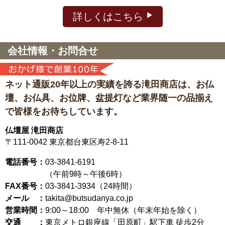
詳しくはこちら
会社情報・お問合せ
ネット通販20年以上の実績を誇る滝田商店は、
お仏
壇、お仏具、お位牌、盆提灯など
業界随一の品揃え
で皆様をお待ちしています。
仏壇屋 滝田商店
〒111-0042
東京都台東区寿2-8-11
電話番号：
03-3841-6191
（午前9時～午後6時）
FAX番号：
03-3841-3934（24時間）
メール ：
takita@butsudanya.co.jp
営業時間：
9:00～18:00
年中無休（年末年始を除く）
交通 ：
東京メトロ銀座線「田原町」駅下車 徒歩2分