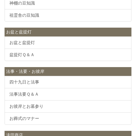
神棚の豆知識
祖霊舎の豆知識
お盆と盆提灯
お盆と盆提灯
盆提灯Ｑ＆Ａ
法事・法要・お彼岸
四十九日と法事
法事法要Ｑ＆Ａ
お彼岸とお墓参り
お葬式のマナー
滝田商店