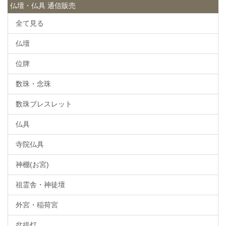
仏壇・仏具 通信販売
全て見る
仏壇
位牌
数珠・念珠
数珠ブレスレット
仏具
寺院仏具
神棚(お宮)
祖霊舎・神徒壇
外宮・稲荷宮
盆提灯