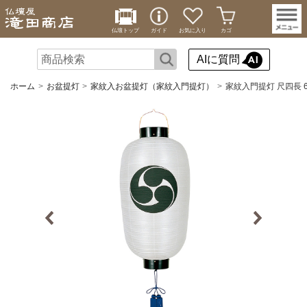
仏壇トップ
ガイド
お気に入り
カゴ
AIに質問
ホーム
お盆提灯
家紋入お盆提灯（家紋入門提灯）
家紋入門提灯 尺四長 61