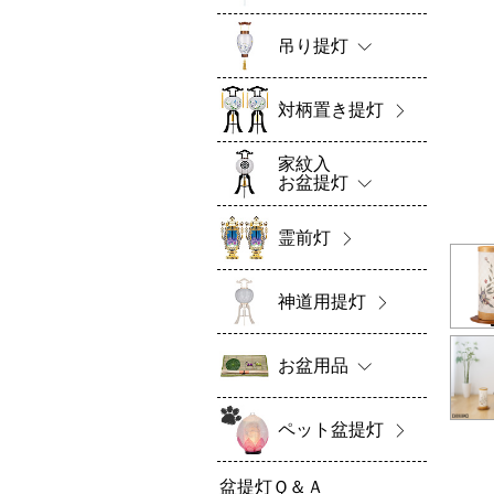
吊り提灯
対柄置き提灯
家紋入
お盆提灯
霊前灯
神道用提灯
お盆用品
ペット盆提灯
盆提灯Ｑ＆Ａ