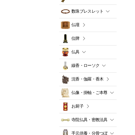
数珠ブレスレット
仏壇
位牌
仏具
線香・ローソク
沈香・伽羅・香木
仏像・掛軸・ご本尊
お厨子
寺院仏具・密教法具
手元供養・分骨つぼ