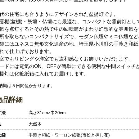
代の住宅にも合うようにデザインされた盆提灯です。
霊棚(盆棚)・祭壇・仏壇にも最適な、コンパクトな霊前灯とし
気を点灯するとその熱で中の回転筒がまわり幻想的な雰囲気を
所を取らないコンパクトサイズで、モダン仏壇やミニ仏壇など
袋にはユネスコ無形文化遺産の地、埼玉県小川町の手漉き和紙
れて仕上げております。
室でもリビングや洋室でも違和感なくお飾りいただけます。
ードには電気のON、OFFが簡単にできる便利な中間スイッチ
提灯は化粧紙箱に入れてお届けします。
 納期は５日間位かかります。
商品詳細
寸法
高さ31cm×巾20cm
足
天然木
火袋
手漉き和紙・ワーロン紙張(市松と押し花)