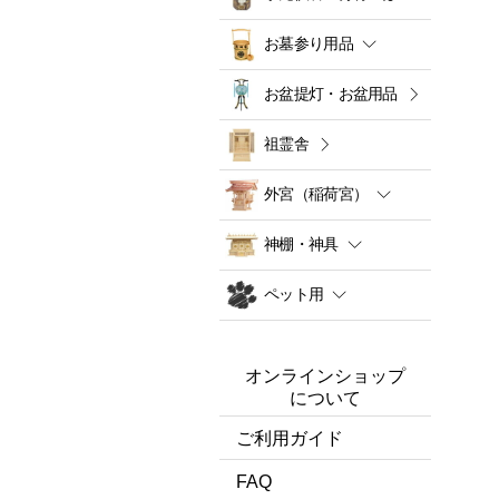
お墓参り用品
お盆提灯・お盆用品
祖霊舎
外宮（稲荷宮）
神棚・神具
ペット用
オンラインショップ
について
ご利用ガイド
FAQ