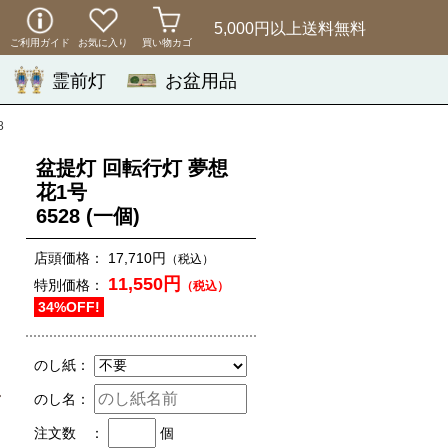
5,000円以上
送料無料
ご利用ガイド
お気に入り
買い物カゴ
霊前灯
お盆用品
8
盆提灯 回転行灯 夢想
花1号
6528
(一個)
店頭価格：
17,710円
（税込）
11,550円
特別価格：
（税込）
34%OFF!
のし紙：
のし名：
注文数 ：
個