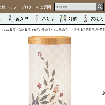
仏壇トップ
ブログ
AIに質問
ト
置き型
吊り型
対柄
家紋入
ム
お盆提灯
置き提灯（モダン盆提灯・ミニ盆提灯）
回転行灯 夢想花1号 652