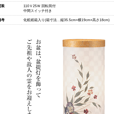
電装
110Ｖ25Ｗ 回転筒付
中間スイッチ付き
備考
化粧紙箱入り(箱寸法…縦35.5cm×横19cm×高さ18cm)