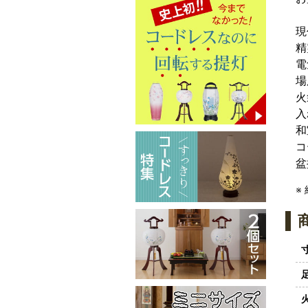
現
精
電
場
火
入
和
コ
盆
※