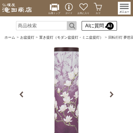
仏壇トップ
ガイド
お気に入り
カゴ
AIに質問
ホーム
お盆提灯
置き提灯（モダン盆提灯・ミニ盆提灯）
回転行灯 夢想花3