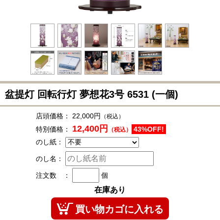
盆提灯 回転行灯 夢想花3号
6531
(一個)
店頭価格：
22,000円
（税込）
12,400円
特別価格：
43%OFF!
（税込）
のし紙：
のし名：
注文数 ：
個
在庫あり