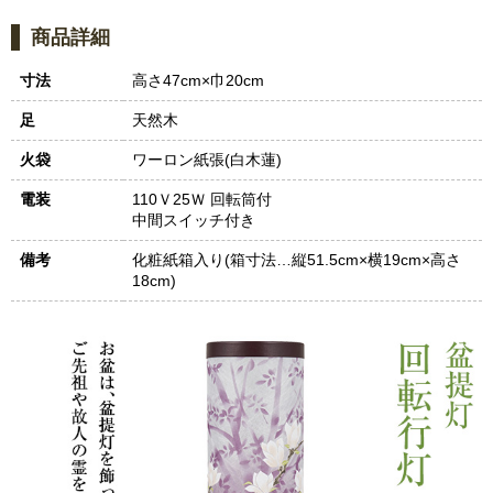
商品詳細
寸法
高さ47cm×巾20cm
足
天然木
火袋
ワーロン紙張(白木蓮)
電装
110Ｖ25Ｗ 回転筒付
中間スイッチ付き
備考
化粧紙箱入り(箱寸法…縦51.5cm×横19cm×高さ
18cm)