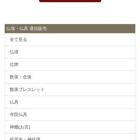
仏壇・仏具 通信販売
全て見る
仏壇
位牌
数珠・念珠
数珠ブレスレット
仏具
寺院仏具
神棚(お宮)
祖霊舎・神徒壇