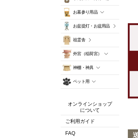
お墓参り用品
お盆提灯・お盆用品
祖霊舎
外宮（稲荷宮）
神棚・神具
ペット用
オンラインショップ
について
ご利用ガイド
FAQ