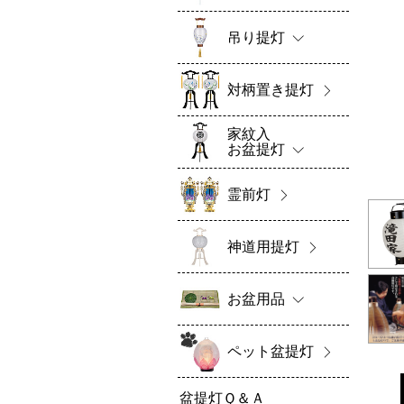
吊り提灯
対柄置き提灯
家紋入
お盆提灯
霊前灯
神道用提灯
お盆用品
ペット盆提灯
盆提灯Ｑ＆Ａ