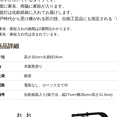
面に家名、両脇に家紋が入ります。
提灯は化粧紙箱に入れてお届けします。
戸時代から受け継がれる匠の技、伝統工芸品にも指定される「
 家名・家紋入れの納期は2週間位かかります。
 家名・家紋入れ代は含まれています。
商品詳細
寸法
高さ32cm×火袋径24cm
輪
木製黒塗り
火袋
紙張
電装
電装なし、ローソク立て付
備考
化粧紙箱入り(箱寸法…縦27cm×横26cm×高さ11.5cm)