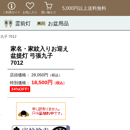
5,000円以上
送料無料
ご利用ガイド
お気に入り
買い物カゴ
霊前灯
お盆用品
子 7012
家名・家紋入りお迎え
盆提灯 弓張九子
7012
店頭価格：
28,050円
（税込）
18,500円
特別価格：
（税込）
34%OFF!