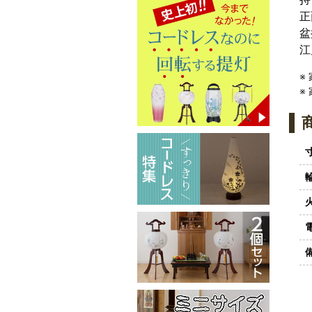
正
盆
江
※
※