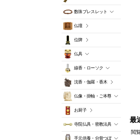
数珠ブレスレット
仏壇
位牌
仏具
線香・ローソク
沈香・伽羅・香木
仏像・掛軸・ご本尊
お厨子
最
寺院仏具・密教法具
閲
手元供養・分骨つぼ