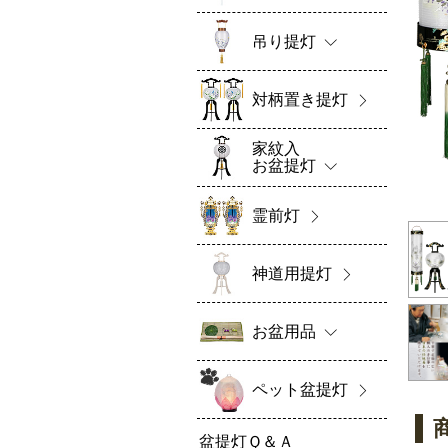
吊り提灯
対柄置き提灯
家紋入
お盆提灯
霊前灯
神道用提灯
お盆用品
ペット盆提灯
盆提灯Ｑ＆Ａ