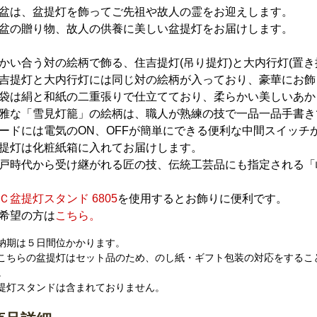
盆は、盆提灯を飾ってご先祖や故人の霊をお迎えします。
盆の贈り物、故人の供養に美しい盆提灯をお届けします。
かい合う対の絵柄で飾る、住吉提灯(吊り提灯)と大内行灯(置き
吉提灯と大内行灯には同じ対の絵柄が入っており、豪華にお飾
袋は絹と和紙の二重張りで仕立てており、柔らかい美しいあか
雅な「雪見灯籠」の絵柄は、職人が熟練の技で一品一品手書き
ードには電気のON、OFFが簡単にできる便利な中間スイッチ
提灯は化粧紙箱に入れてお届けします。
戸時代から受け継がれる匠の技、伝統工芸品にも指定される「
Ｃ盆提灯スタンド 6805
を使用するとお飾りに便利です。
希望の方は
こちら。
 納期は５日間位かかります。
 こちらの盆提灯はセット品のため、のし紙・ギフト包装の対応をするこ
。
 提灯スタンドは含まれておりません。