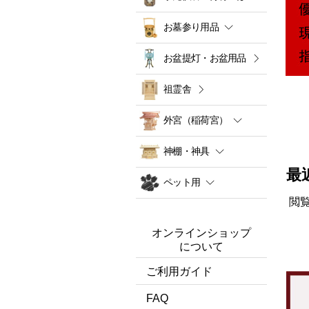
お墓参り用品
お盆提灯・お盆用品
祖霊舎
外宮（稲荷宮）
神棚・神具
最
ペット用
閲
オンラインショップ
について
ご利用ガイド
FAQ