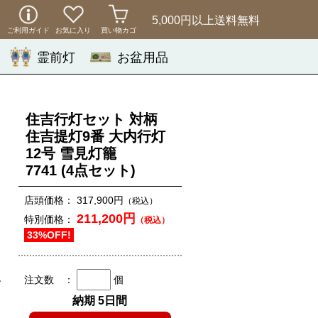
5,000円以上
送料無料
ご利用ガイド
お気に入り
買い物カゴ
霊前灯
お盆用品
住吉行灯セット 対柄
住吉提灯9番 大内行灯
12号 雪見灯籠
7741
(4点セット)
店頭価格：
317,900円
（税込）
211,200円
特別価格：
（税込）
33%OFF!
注文数 ：
個
納期 5日間