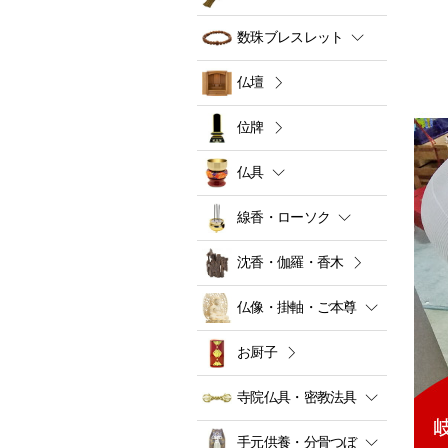
数珠ブレスレット
仏壇
位牌
仏具
線香・ローソク
沈香・伽羅・香木
仏像・掛軸・ご本尊
お厨子
寺院仏具・密教法具
手元供養・分骨つぼ