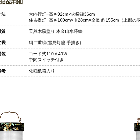
商品詳細
寸法
大内行灯−高さ92cm×火袋径36cm
住吉提灯−高さ100cm×巾28cm×全長 約155cm（上
材質
天然木黒塗り 本金山水蒔絵
火袋
絹二重絵(雪見灯籠 手描き)
電装
コード式110Ｖ40Ｗ
中間スイッチ付き
備考
化粧紙箱入り