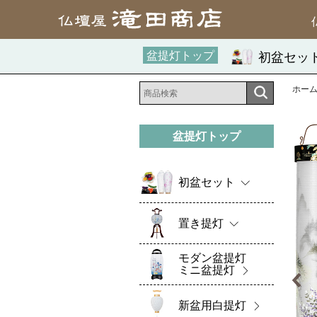
盆提灯トップ
初盆セッ
ホー
盆提灯トップ
初盆セット
置き提灯
モダン盆提灯
ミニ盆提灯
新盆用白提灯