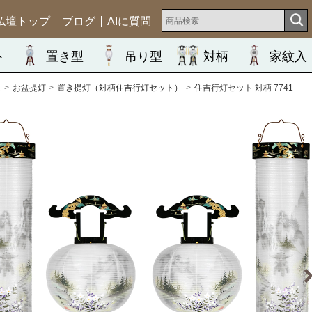
仏壇トップ
ブログ
AIに質問
ト
置き型
吊り型
対柄
家紋入
ム
お盆提灯
置き提灯（対柄住吉行灯セット）
住吉行灯セット 対柄 7741