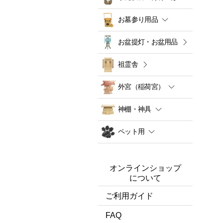
お墓参り用品
お盆提灯・お盆用品
祖霊舎
外宮（稲荷宮）
神棚・神具
ペット用
オンラインショップ
について
ご利用ガイド
FAQ