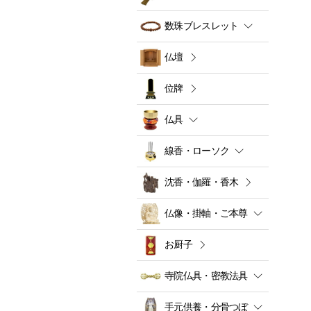
数珠ブレスレット
仏壇
位牌
仏具
線香・ローソク
沈香・伽羅・香木
仏像・掛軸・ご本尊
お厨子
寺院仏具・密教法具
手元供養・分骨つぼ