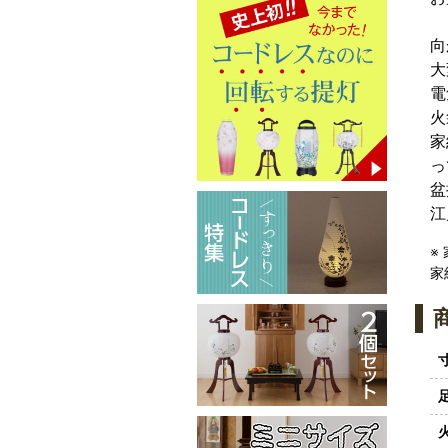
向
大
電
火
家
っ
盆
江
※
家