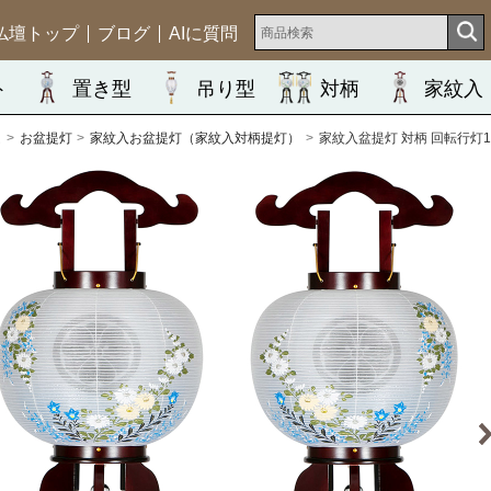
仏壇トップ
ブログ
AIに質問
ト
置き型
吊り型
対柄
家紋入
ム
お盆提灯
家紋入お盆提灯（家紋入対柄提灯）
家紋入盆提灯 対柄 回転行灯10