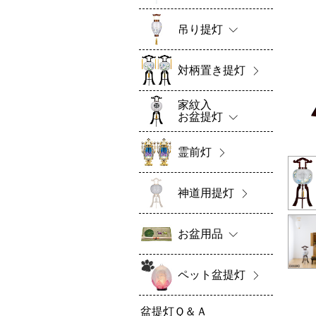
吊り提灯
対柄置き提灯
家紋入
お盆提灯
霊前灯
神道用提灯
お盆用品
ペット盆提灯
盆提灯Ｑ＆Ａ