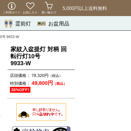
5,000円以上
送料無料
ご利用ガイド
お気に入り
買い物カゴ
霊前灯
お盆用品
号 9933-W
家紋入盆提灯 対柄 回
転行灯10号
9933-W
店頭価格：
78,320円
（税込）
49,800円
特別価格：
（税込）
36%OFF!