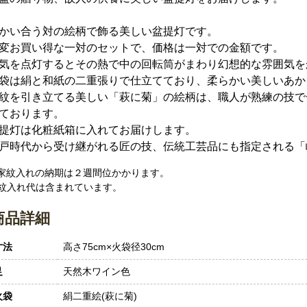
かい合う対の絵柄で飾る美しい盆提灯です。
変お買い得な一対のセットで、価格は一対での金額です。
気を点灯するとその熱で中の回転筒がまわり幻想的な雰囲気を
袋は絹と和紙の二重張りで仕立てており、柔らかい美しいあか
紋を引き立てる美しい「萩に菊」の絵柄は、職人が熟練の技で
ております。
提灯は化粧紙箱に入れてお届けします。
戸時代から受け継がれる匠の技、伝統工芸品にも指定される「
 家紋入れの納期は２週間位かかります。
紋入れ代は含まれています。
商品詳細
寸法
高さ75cm×火袋径30cm
足
天然木ワイン色
火袋
絹二重絵(萩に菊)