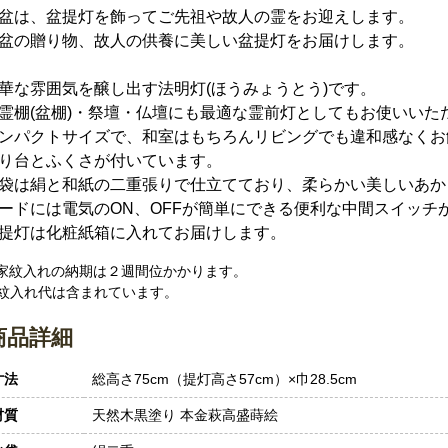
盆は、盆提灯を飾ってご先祖や故人の霊をお迎えします。
盆の贈り物、故人の供養に美しい盆提灯をお届けします。
華な雰囲気を醸し出す法明灯(ほうみょうとう)です。
霊棚(盆棚)・祭壇・仏壇にも最適な霊前灯としてもお使いいた
ンパクトサイズで、和室はもちろんリビングでも違和感なくお
り台とふくさが付いています。
袋は絹と和紙の二重張りで仕立てており、柔らかい美しいあか
ードには電気のON、OFFが簡単にできる便利な中間スイッチ
提灯は化粧紙箱に入れてお届けします。
 家紋入れの納期は２週間位かかります。
紋入れ代は含まれています。
商品詳細
寸法
総高さ75cm（提灯高さ57cm）×巾28.5cm
材質
天然木黒塗り 本金萩高盛蒔絵