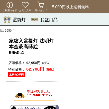
5,000円以上
送料無料
ご利用ガイド
お気に入り
買い物カゴ
霊前灯
お盆用品
 9950-4
家紋入盆提灯 法明灯
本金萩高蒔絵
9950-4
店頭価格：
92,950円
（税込）
62,700円
特別価格：
（税込）
32%OFF!