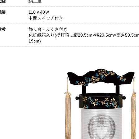
火袋
絹二重
電装
110Ｖ40Ｗ
中間スイッチ付き
備考
飾り台・ふくさ付き
化粧紙箱入り(提灯箱…縦29.5cm×横29.5cm×高さ59.5
19cm)