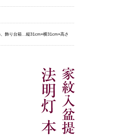
cm、飾り台箱…縦31cm×横31cm×高さ