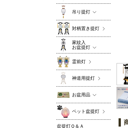
吊り提灯
対柄置き提灯
家紋入
お盆提灯
霊前灯
神道用提灯
お盆用品
ペット盆提灯
盆提灯Ｑ＆Ａ