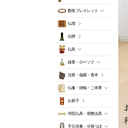
数珠ブレスレット
仏壇
位牌
仏具
線香・ローソク
沈香・伽羅・香木
仏像・掛軸・ご本尊
お厨子
寺院仏具・密教法具
手元供養・分骨つぼ