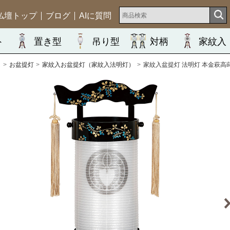
仏壇トップ
ブログ
AIに質問
ト
置き型
吊り型
対柄
家紋入
ム
お盆提灯
家紋入お盆提灯（家紋入法明灯）
家紋入盆提灯 法明灯 本金萩高蒔絵