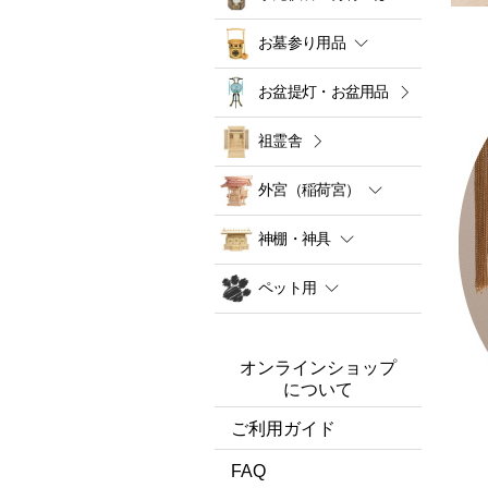
お墓参り用品
お盆提灯・お盆用品
祖霊舎
外宮（稲荷宮）
神棚・神具
ペット用
オンラインショップ
について
ご利用ガイド
FAQ