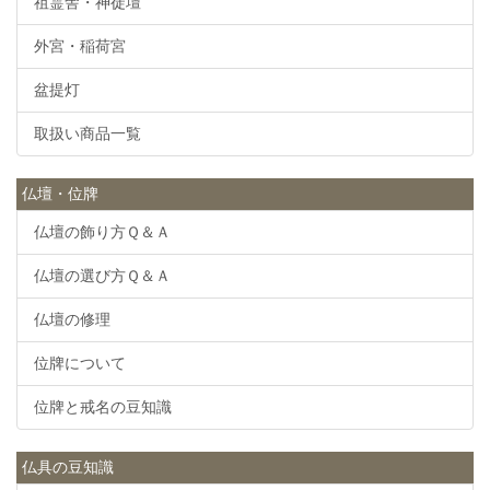
祖霊舎・神徒壇
外宮・稲荷宮
盆提灯
取扱い商品一覧
仏壇・位牌
仏壇の飾り方Ｑ＆Ａ
仏壇の選び方Ｑ＆Ａ
仏壇の修理
位牌について
位牌と戒名の豆知識
仏具の豆知識