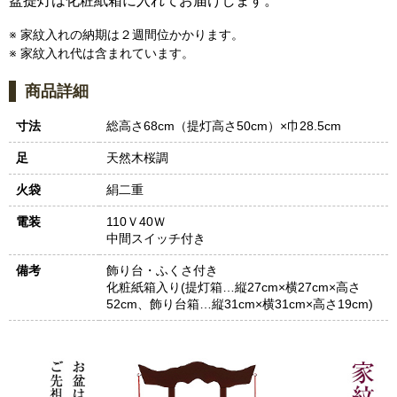
盆提灯は化粧紙箱に入れてお届けします。
※ 家紋入れの納期は２週間位かかります。
※ 家紋入れ代は含まれています。
商品詳細
寸法
総高さ68cm（提灯高さ50cm）×巾28.5cm
足
天然木桜調
火袋
絹二重
電装
110Ｖ40Ｗ
中間スイッチ付き
備考
飾り台・ふくさ付き
化粧紙箱入り(提灯箱…縦27cm×横27cm×高さ
52cm、飾り台箱…縦31cm×横31cm×高さ19cm)