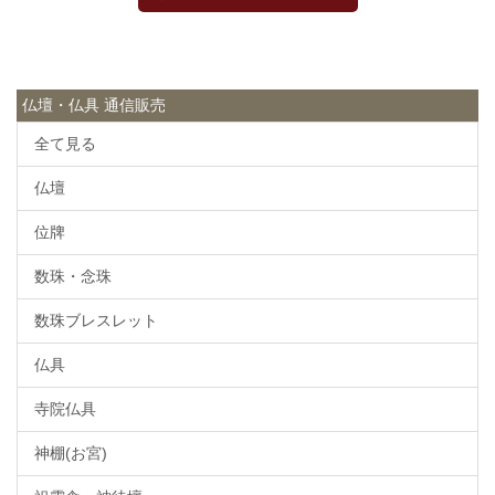
仏壇・仏具 通信販売
全て見る
仏壇
位牌
数珠・念珠
数珠ブレスレット
仏具
寺院仏具
神棚(お宮)