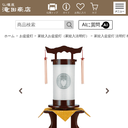
仏壇トップ
ガイド
お気に入り
カゴ
AIに質問
ホーム
お盆提灯
家紋入お盆提灯（家紋入法明灯）
家紋入盆提灯 法明灯 桜 