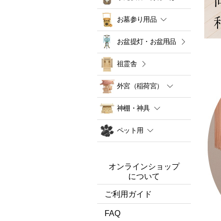
お墓参り用品
お盆提灯・お盆用品
祖霊舎
外宮（稲荷宮）
神棚・神具
ペット用
オンラインショップ
について
ご利用ガイド
FAQ