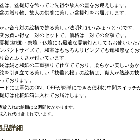
盆は、盆提灯を飾ってご先祖や故人の霊をお迎えします。
盆の贈り物、故人の供養に美しい盆提灯をお届けします。
かい合う対の絵柄で飾る美しい法明灯(ほうみょうとう)です。
変お買い得な一対のセットで、価格は一対での金額です。
霊棚(盆棚)・祭壇・仏壇にも最適な霊前灯としてもお使いいた
ンパクトサイズで、和室はもちろんリビングでも違和感なくお
り台とふくさが付いています。
袋は絹と和紙の二重張りで仕立てており、柔らかい美しいあか
紋を引き立てる美しい「枝垂れ桜」の絵柄は、職人が熟練の技
っております。
ードには電気のON、OFFが簡単にできる便利な中間スイッチ
提灯は化粧紙箱に入れてお届けします。
 家紋入れの納期は２週間位かかります。
紋入れ代は含まれています。
商品詳細