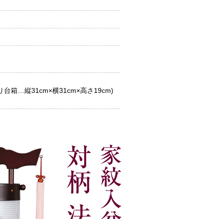
り台箱…縦31cm×横31cm×高さ19cm)