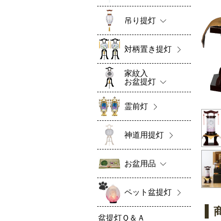
吊り提灯
対柄置き提灯
家紋入
お盆提灯
霊前灯
神道用提灯
お盆用品
ペット盆提灯
盆提灯Ｑ＆Ａ