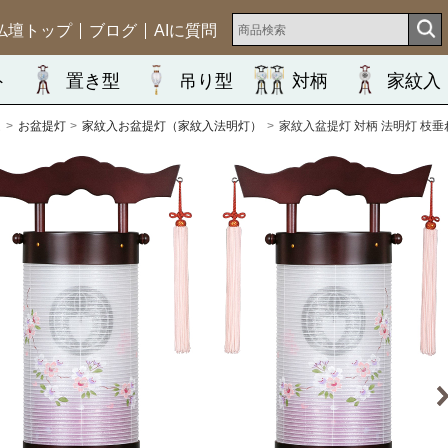
仏壇トップ
ブログ
AIに質問
ト
置き型
吊り型
対柄
家紋入
ム
お盆提灯
家紋入お盆提灯（家紋入法明灯）
家紋入盆提灯 対柄 法明灯 枝垂れ桜