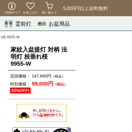
5,000円以上
送料無料
ご利用ガイド
お気に入り
買い物カゴ
霊前灯
お盆用品
 9955-W
家紋入盆提灯 対柄 法
明灯 枝垂れ桜
9955-W
店頭価格：
147,840円
（税込）
99,000円
特別価格：
（税込）
33%OFF!