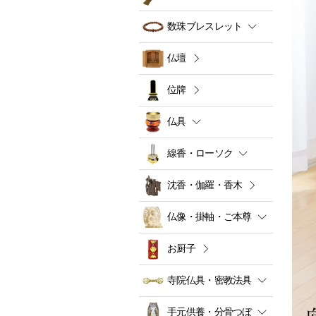
数珠ブレスレット
仏壇
位牌
仏具
線香・ローソク
沈香・伽羅・香木
仏像・掛軸・ご本尊
お厨子
寺院仏具・密教法具
手元供養・分骨つぼ