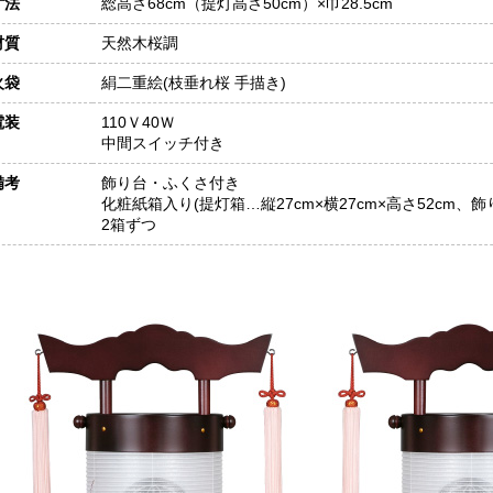
寸法
総高さ68cm（提灯高さ50cm）×巾28.5cm
材質
天然木桜調
火袋
絹二重絵(枝垂れ桜 手描き)
電装
110Ｖ40Ｗ
中間スイッチ付き
備考
飾り台・ふくさ付き
化粧紙箱入り(提灯箱…縦27cm×横27cm×高さ52cm、飾
2箱ずつ