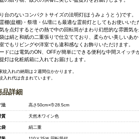
り台のないコンパクトサイズの法明灯(ほうみょうとう)です。
霊棚(盆棚)・祭壇・仏壇にも最適な霊前灯としてもお使いいた
気を点灯するとその熱で中の回転筒がまわり幻想的な雰囲気を
袋は絹と和紙の二重張りで仕立てており、柔らかい美しいあか
室でもリビングや洋室でも違和感なくお飾りいただけます。
ードには電気のON、OFFが簡単にできる便利な中間スイッチ
提灯は化粧紙箱に入れてお届けします。
 家紋入れの納期は２週間位かかります。
紋入れ代は含まれています。
商品詳細
寸法
高さ50cm×巾28.5cm
材質
天然木ワイン色
火袋
絹二重
電装
110Ｖ25Ｗ 回転筒付