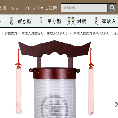
仏壇トップ
ブログ
AIに質問
ト
置き型
吊り型
対柄
家紋入
ム
お盆提灯
家紋入お盆提灯（家紋入法明灯）
家紋入盆提灯 回転 法明灯 ワイン 