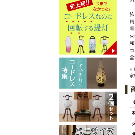
飾
精
電
火
和
コ
盆
※
家