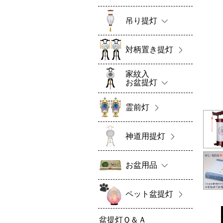
吊り提灯
対柄置き提灯
家紋入
お盆提灯
霊前灯
神道用提灯
お盆用品
ペット盆提灯
盆提灯Ｑ＆Ａ