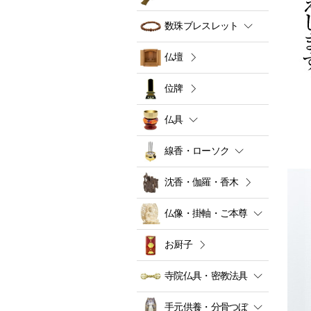
数珠ブレスレット
仏壇
位牌
仏具
線香・ローソク
沈香・伽羅・香木
仏像・掛軸・ご本尊
お厨子
寺院仏具・密教法具
手元供養・分骨つぼ