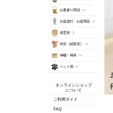
お墓参り用品
お盆提灯・お盆用品
祖霊舎
外宮（稲荷宮）
神棚・神具
ペット用
オンラインショップ
について
ご利用ガイド
FAQ