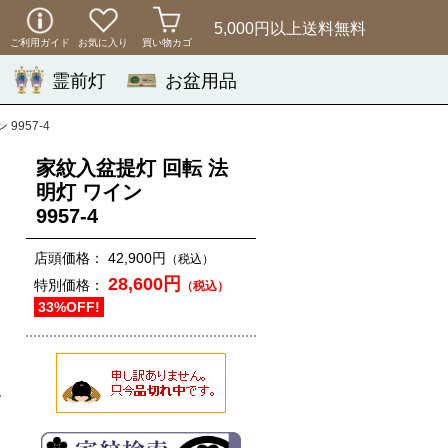
5,000円以上
送料無料
ご利用ガイド
お気に入り
買い物カゴ
霊前灯
お盆用品
9957-4
家紋入盆提灯 回転 法
明灯 ワイン
9957-4
店頭価格：
42,900円
（税込）
28,600円
特別価格：
（税込）
33%OFF!