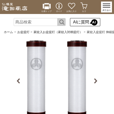
仏壇トップ
ガイド
お気に入り
カゴ
AIに質問
ホーム
お盆提灯
家紋入お盆提灯（家紋入対柄提灯）
家紋入盆提灯 伸縮提灯