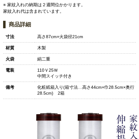
※ 家紋入れの納期は２週間位かかります。
家紋入れ代は含まれています。
商品詳細
寸法
高さ87cm×火袋径21cm
材質
木製
火袋
絹二重
電装
110Ｖ25Ｗ
中間スイッチ付き
備考
化粧紙箱入り(箱寸法…高さ44cm×巾28.5cm×奥行
28.5cm) 2箱