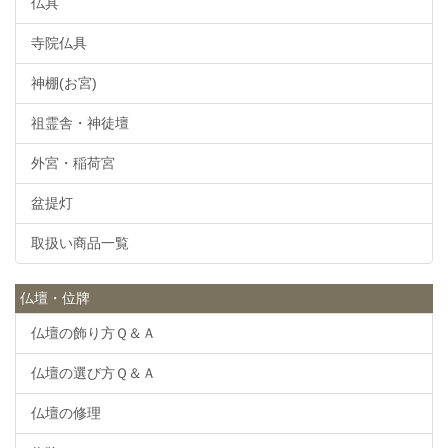
仏具
寺院仏具
神棚(お宮)
祖霊舎・神徒壇
外宮・稲荷宮
盆提灯
取扱い商品一覧
仏壇・位牌
仏壇の飾り方Ｑ＆Ａ
仏壇の選び方Ｑ＆Ａ
仏壇の修理