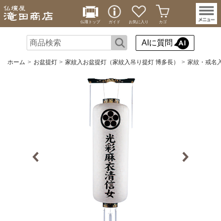
仏壇トップ
ガイド
お気に入り
カゴ
AIに質問
ホーム
お盆提灯
家紋入お盆提灯（家紋入吊り提灯 博多長）
家紋・戒名入盆