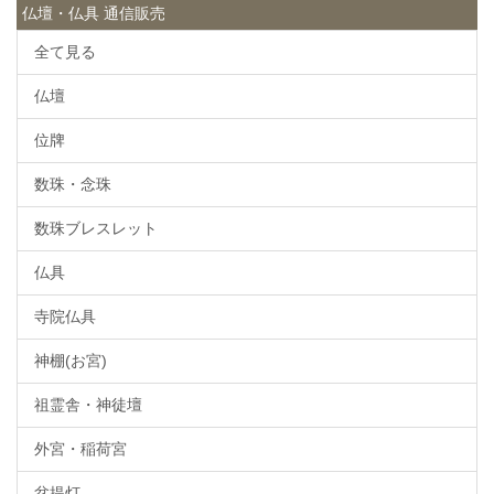
仏壇・仏具 通信販売
全て見る
仏壇
位牌
数珠・念珠
数珠ブレスレット
仏具
寺院仏具
神棚(お宮)
祖霊舎・神徒壇
外宮・稲荷宮
盆提灯