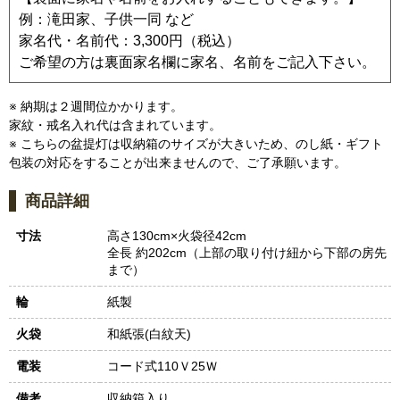
例：滝田家、子供一同 など
家名代・名前代：3,300円（税込）
ご希望の方は裏面家名欄に家名、名前をご記入下さい。
※ 納期は２週間位かかります。
家紋・戒名入れ代は含まれています。
※ こちらの盆提灯は収納箱のサイズが大きいため、のし紙・ギフト
包装の対応をすることが出来ませんので、ご了承願います。
商品詳細
寸法
高さ130cm×火袋径42cm
全長 約202cm（上部の取り付け紐から下部の房先
まで）
輪
紙製
火袋
和紙張(白紋天)
電装
コード式110Ｖ25Ｗ
備考
収納箱入り