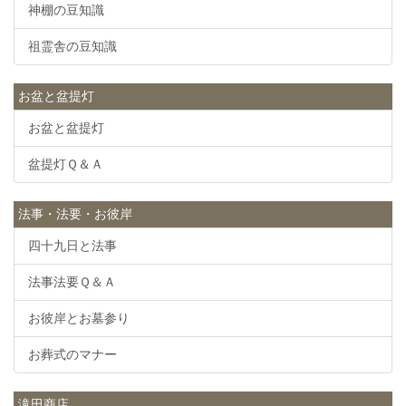
神棚の豆知識
祖霊舎の豆知識
お盆と盆提灯
お盆と盆提灯
盆提灯Ｑ＆Ａ
法事・法要・お彼岸
四十九日と法事
法事法要Ｑ＆Ａ
お彼岸とお墓参り
お葬式のマナー
滝田商店