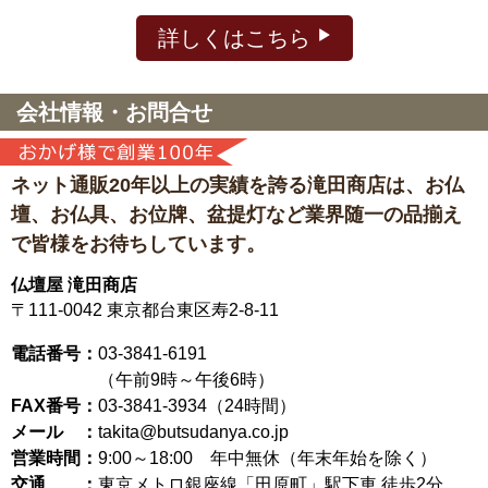
詳しくはこちら
会社情報・お問合せ
ネット通販20年以上の実績を誇る滝田商店は、
お仏
壇、お仏具、お位牌、盆提灯など
業界随一の品揃え
で皆様をお待ちしています。
仏壇屋 滝田商店
〒111-0042
東京都台東区寿2-8-11
電話番号：
03-3841-6191
（午前9時～午後6時）
FAX番号：
03-3841-3934（24時間）
メール ：
takita@butsudanya.co.jp
営業時間：
9:00～18:00
年中無休（年末年始を除く）
交通 ：
東京メトロ銀座線「田原町」駅下車 徒歩2分