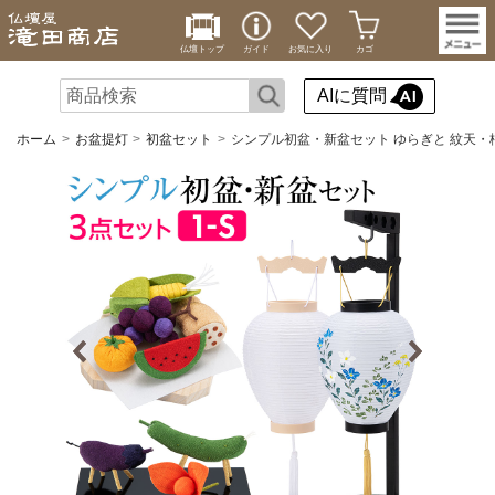
仏壇トップ
ガイド
お気に入り
カゴ
AIに質問
ホーム
お盆提灯
初盆セット
シンプル初盆・新盆セット ゆらぎと 紋天・桔