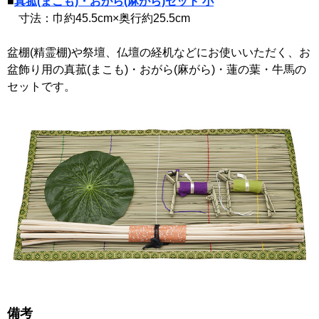
■
真菰(まこも)・おがら(麻がら)セット 小
寸法：巾約45.5cm×奥行約25.5cm
盆棚(精霊棚)や祭壇、仏壇の経机などにお使いいただく、お
盆飾り用の真菰(まこも)・おがら(麻がら)・蓮の葉・牛馬の
セットです。
備考