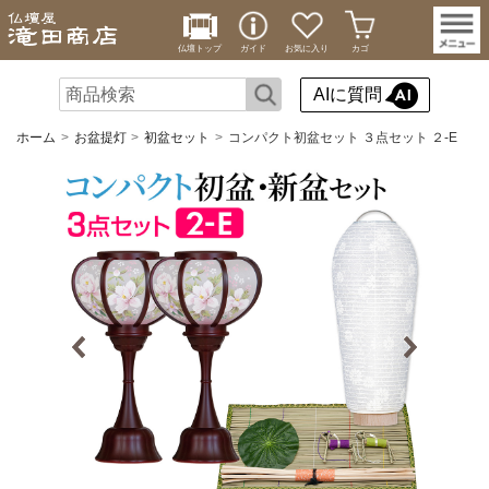
仏壇トップ
ガイド
お気に入り
カゴ
AIに質問
ホーム
お盆提灯
初盆セット
コンパクト初盆セット ３点セット ２-E