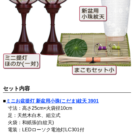
セット内容
■
ミニお盆提灯 新盆用小珠(こだま)紋天 3901
寸法：高さ25cm×火袋径10cm
足：天然木白木、組立式
火袋：和紙張(白紋天)
電装：LEDローソク電池灯LC301付