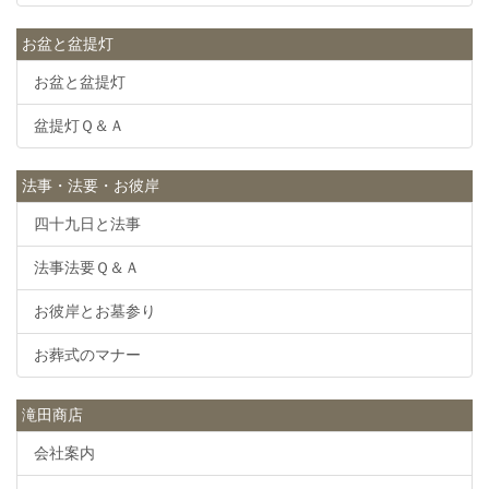
お盆と盆提灯
お盆と盆提灯
盆提灯Ｑ＆Ａ
法事・法要・お彼岸
四十九日と法事
法事法要Ｑ＆Ａ
お彼岸とお墓参り
お葬式のマナー
滝田商店
会社案内