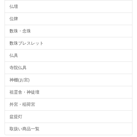
仏壇
位牌
数珠・念珠
数珠ブレスレット
仏具
寺院仏具
神棚(お宮)
祖霊舎・神徒壇
外宮・稲荷宮
盆提灯
取扱い商品一覧