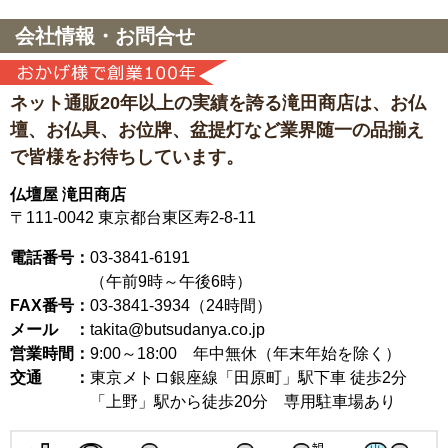
会社情報・お問合せ
ネット通販20年以上の実績を誇る滝田商店は、
お仏
壇、お仏具、お位牌、盆提灯など
業界随一の品揃え
で皆様をお待ちしています。
仏壇屋 滝田商店
〒111-0042
東京都台東区寿2-8-11
電話番号：
03-3841-6191
（午前9時～午後6時）
FAX番号：
03-3841-3934（24時間）
メール ：
takita@butsudanya.co.jp
営業時間：
9:00～18:00
年中無休（年末年始を除く）
交通 ：
東京メトロ銀座線「田原町」駅下車 徒歩2分
「上野」駅から徒歩20分 専用駐車場あり