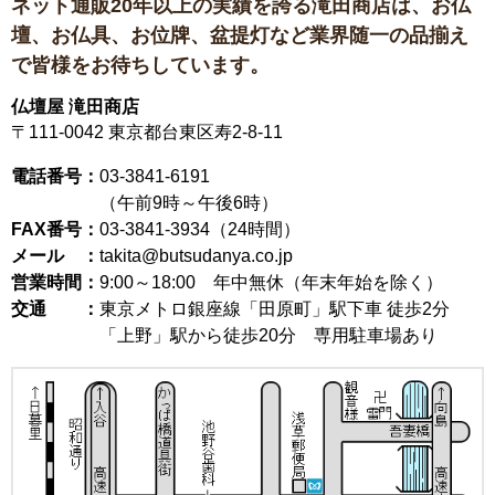
ネット通販20年以上の実績を誇る滝田商店は、
お仏
壇、お仏具、お位牌、盆提灯など
業界随一の品揃え
で皆様をお待ちしています。
仏壇屋 滝田商店
〒111-0042
東京都台東区寿2-8-11
電話番号：
03-3841-6191
（午前9時～午後6時）
FAX番号：
03-3841-3934（24時間）
メール ：
takita@butsudanya.co.jp
営業時間：
9:00～18:00
年中無休（年末年始を除く）
交通 ：
東京メトロ銀座線「田原町」駅下車 徒歩2分
「上野」駅から徒歩20分 専用駐車場あり