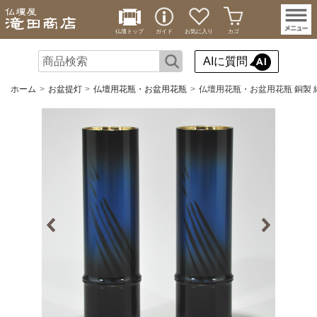
仏壇トップ
ガイド
お気に入り
カゴ
AIに質問
ホーム
お盆提灯
仏壇用花瓶・お盆用花瓶
仏壇用花瓶・お盆用花瓶 銅製 細