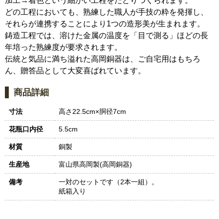
加工→着色という細かい工程をたどりつくられます。
どの工程においても、熟練した職人が手技の粋を発揮し、
それらが連携することにより1つの造形美が生まれます。
鋳造工程では、溶けた金属の温度を「目で測る」ほどの長
年培った熟練度が要求されます。
伝統と気品に満ち溢れた高岡銅器は、ご自宅用はもちろ
ん、贈答品として大変喜ばれています。
商品詳細
寸法
高さ22.5cm×胴径7cm
花瓶口内径
5.5cm
材質
銅製
生産地
富山県高岡製(高岡銅器)
備考
一対のセットです（2本一組）。
紙箱入り