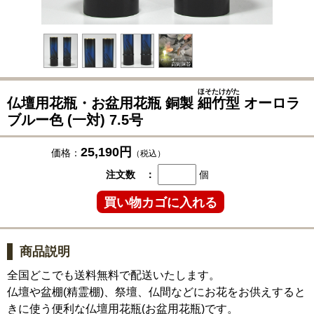
ほそたけがた
仏壇用花瓶・お盆用花瓶 銅製
細竹型
オーロラ
ブルー色 (一対) 7.5号
25,190円
価格：
（税込）
注文数 ：
個
商品説明
全国どこでも送料無料で配送いたします。
仏壇や盆棚(精霊棚)、祭壇、仏間などにお花をお供えすると
きに使う便利な仏壇用花瓶(お盆用花瓶)です。