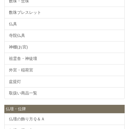
数珠・念珠
数珠ブレスレット
仏具
寺院仏具
神棚(お宮)
祖霊舎・神徒壇
外宮・稲荷宮
盆提灯
取扱い商品一覧
仏壇・位牌
仏壇の飾り方Ｑ＆Ａ