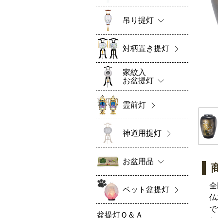
吊り提灯
対柄置き提灯
家紋入
お盆提灯
霊前灯
神道用提灯
お盆用品
全
ペット盆提灯
仏
で
盆提灯Ｑ＆Ａ