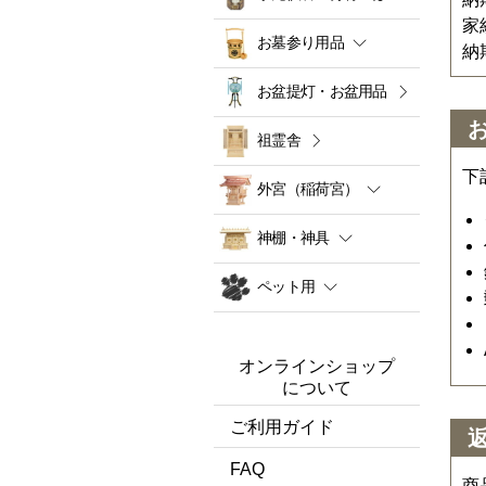
家
お墓参り用品
納
お盆提灯・お盆用品
祖霊舎
下
外宮（稲荷宮）
神棚・神具
ペット用
オンラインショップ
について
ご利用ガイド
FAQ
商