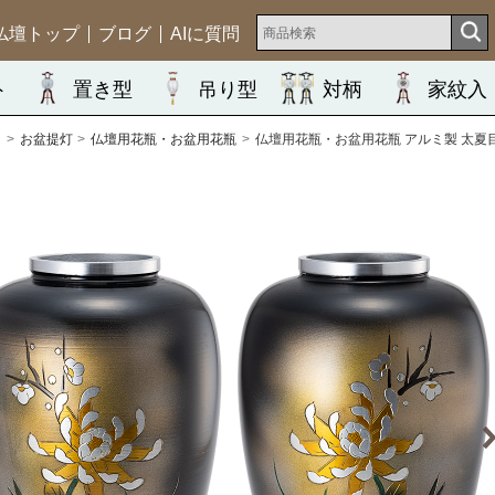
仏壇トップ
ブログ
AIに質問
ト
置き型
吊り型
対柄
家紋入
ム
お盆提灯
仏壇用花瓶・お盆用花瓶
仏壇用花瓶・お盆用花瓶 アルミ製 太夏目型