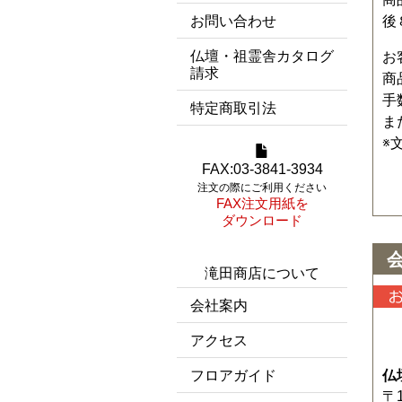
後
お問い合わせ
仏壇・祖霊舎カタログ
お
請求
商
手
特定商取引法
ま
※
FAX:03-3841-3934
注文の際にご利用ください
FAX注文用紙を
ダウンロード
滝田商店について
会社案内
アクセス
仏
フロアガイド
〒1