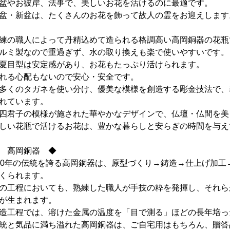
盆やお彼岸、法事で、美しいお花を活けるのに最適です。
盆・新盆は、たくさんのお花を飾って故人の霊をお迎えします
練の職人によって丹精込めて造られる格調高い高岡銅器の花瓶
ルミ製なので重過ぎず、水の取り換えも楽で使いやすいです。
夏目型は安定感があり、お花もたっぷり活けられます。
れる心配もないので安心・安全です。
多くのタガネを使い分け、優美な模様を創造する彫金技法で、
れています。
四君子の模様が施された華やかなデザインで、仏壇・仏間を美
しい花瓶で活けるお花は、豊かな暮らしと安らぎの時間を与え
 高岡銅器 ◆
00年の伝統を誇る高岡銅器は、原型づくり→鋳造→仕上げ加工
くられます。
の工程においても、熟練した職人が手技の粋を発揮し、それら
が生まれます。
造工程では、溶けた金属の温度を「目で測る」ほどの長年培っ
統と気品に満ち溢れた高岡銅器は、ご自宅用はもちろん、贈答