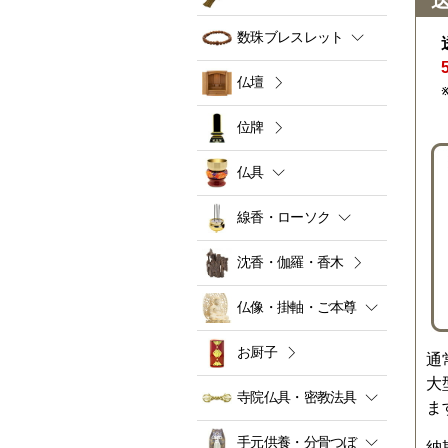
数珠ブレスレット
仏壇
位牌
仏具
線香・ローソク
沈香・伽羅・香木
仏像・掛軸・ご本尊
お厨子
通
大
寺院仏具・密教法具
ま
手元供養・分骨つぼ
納