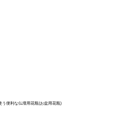
使う便利な仏壇用花瓶(お盆用花瓶)