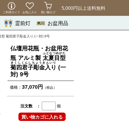
5,000円以上
送料無料
ご利用ガイド
お気に入り
買い物カゴ
霊前灯
お盆用品
 菊四君子彫金入り (一対) 9号
仏壇用花瓶・お盆用花
ふとなつめがた
瓶 アルミ製
太夏目型
きくしくんしちょうきんいり
菊四君子彫金入り
(一
対) 9号
37,070円
価格：
（税込）
注文数 ：
個